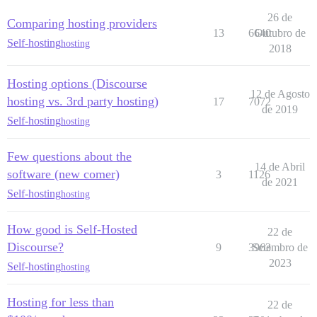
26 de
Comparing hosting providers
13
6640
Outubro de
Self-hosting
hosting
2018
Hosting options (Discourse
12 de Agosto
hosting vs. 3rd party hosting)
17
7072
de 2019
Self-hosting
hosting
Few questions about the
14 de Abril
software (new comer)
3
1126
de 2021
Self-hosting
hosting
How good is Self-Hosted
22 de
Discourse?
9
3963
Setembro de
2023
Self-hosting
hosting
Hosting for less than
22 de