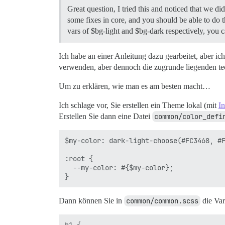
Great question, I tried this and noticed that we d
some fixes in core, and you should be able to do
vars of $bg-light and $bg-dark respectively, you c
Ich habe an einer Anleitung dazu gearbeitet, aber i
verwenden, aber dennoch die zugrunde liegenden te
Um zu erklären, wie man es am besten macht…
Ich schlage vor, Sie erstellen ein Theme lokal (mit
I
Erstellen Sie dann eine Datei
common/color_defi
$my-color: dark-light-choose(#FC3468, #F
:root {

  --my-color: #{$my-color};

Dann können Sie in
common/common.scss
die Var
h1 {
