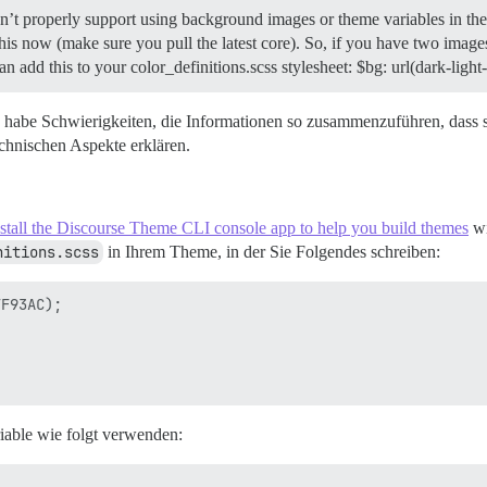
idn’t properly support using background images or theme variables in the 
 this now (make sure you pull the latest core). So, if you have two im
an add this to your color_definitions.scss stylesheet: $bg: url(dark-ligh
ch habe Schwierigkeiten, die Informationen so zusammenzuführen, dass s
chnischen Aspekte erklären.
nstall the Discourse Theme CLI console app to help you build themes
wi
nitions.scss
in Ihrem Theme, in der Sie Folgendes schreiben:
F93AC);

iable wie folgt verwenden: