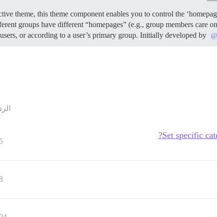
ive theme, this theme component enables you to control the ‘homepage’,
fferent groups have different “homepages” (e.g., group members care onl
 users, or according to a user’s primary group. Initially developed by
@
الرد
Set specific ca
5
8
04