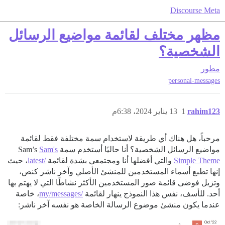
Discourse Meta
مظهر مختلف لقائمة مواضيع الرسائل
الشخصية؟
مطور
personal-messages
rahim123
1
13 يناير 2024، 6:38م
مرحباً، هل هناك أي طريقة لاستخدام سمة مختلفة فقط لقائمة
مواضيع الرسائل الشخصية؟ أنا حاليًا أستخدم سمة Sam’s
Sam's
Simple Theme
والتي أفضلها أنا ومجتمعي بشدة لقائمة
/latest
، حيث
إنها تطبع أسماء المستخدمين للمنشئ الأصلي وآخر ناشر كنص،
وتزيل فوضى قائمة صور المستخدمين الأكثر نشاطًا التي لا يهتم بها
أحد. للأسف، نفس هذا النموذج ينهار لقائمة
/my/messages
، خاصة
عندما يكون منشئ موضوع الرسالة الخاصة هو نفسه آخر ناشر: