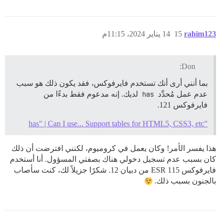
rahim123
15
14 يناير 2024، 11:15م
Don:
بما أنني أرى أنك تستخدم فايرفوكس، فقد يكون ذلك هو سبب
عدم عمل مُحدِّد
has
لديك. إنه مدعوم فقط بدءًا من
فايرفوكس 121.
"has" | Can I use... Support tables for HTML5, CSS3, etc
هذا يفسر الأمر! وكان يعمل في كروميوم، لكنني افترضت أن ذلك
كان بسبب عدم تسجيل دخولي هناك بصفتي المسؤول. أنا أستخدم
فايرفوكس 115 ESR من دبيان 12. شكرًا جزيلاً لك، كنت سأصاب
بالجنون بسبب ذلك.