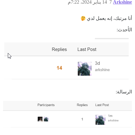
Arkshine
7
14 يناير 2024، 7:22م
أنا مرتبك، إنه يعمل لدي
الأحدث:
</script>

الرسالة: