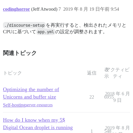
codinghorror
(Jeff Atwood)
7
2019 年 8 月 19 日午前 9:54
./discourse-setup
を再実行すると、検出されたメモリと
CPUに基づいて
app.yml
の設定が調整されます。
関連トピック
表
アクティビ
トピック
返信
示
ティ
Optimizing the number of
2018 年 6 月
Unicorns and buffer size
22
6955
9 日
Self-hosting
server-resources
How do I know when my 5$
Digital Ocean droplet is running
2019 年 8 月
1
548