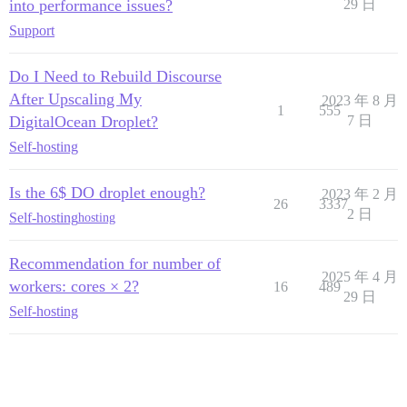
into performance issues?
29 日
Support
Do I Need to Rebuild Discourse
After Upscaling My
2023 年 8 月
1
555
DigitalOcean Droplet?
7 日
Self-hosting
Is the 6$ DO droplet enough?
2023 年 2 月
26
3337
2 日
Self-hosting
hosting
Recommendation for number of
2025 年 4 月
workers: cores × 2?
16
489
29 日
Self-hosting