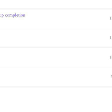
up completion
1
1
1