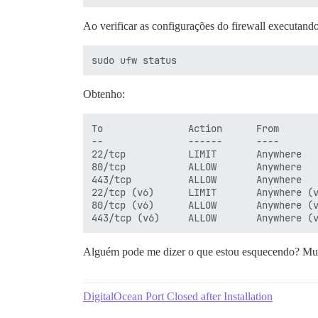
Ao verificar as configurações do firewall executando
Obtenho:
To               Action      From

--               ------      ----

22/tcp           LIMIT       Anywhere

80/tcp           ALLOW       Anywhere

443/tcp          ALLOW       Anywhere

22/tcp (v6)      LIMIT       Anywhere (v
80/tcp (v6)      ALLOW       Anywhere (v
Alguém pode me dizer o que estou esquecendo? Mui
DigitalOcean Port Closed after Installation