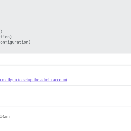
)

tion)

onfiguration)

m mailgun to setup the admin account
:43am