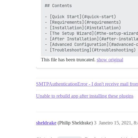
## Contents

- [Quick Start](#quick-start)

- [Requirements](#requirements)

- [Installation](#installation)

- [The Setup Wizard](#the-setup-wizard
- [After Installation](#after-installa
- [Advanced Configuration](#advanced-c
This file has been truncated.
show original
SMTPAuthenticationError - I don't receive mail fro
Unable to rebuild app after installing these plugins
sheldrake
(Philip Sheldrake)
3
Janeiro 15, 2021, 8