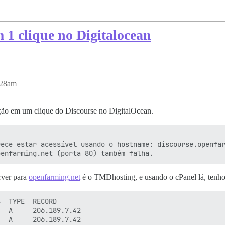
 1 clique no Digitalocean
:28am
ação em um clique do Discourse no DigitalOcean.
ece estar acessível usando o hostname: discourse.openfar
rver para
openfarming.net
é o TMDhosting, e usando o cPanel lá, tenho 
  TYPE  RECORD

  A     206.189.7.42
