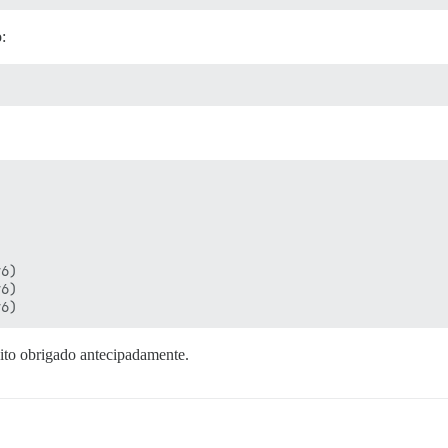
:
6)

6)

to obrigado antecipadamente.