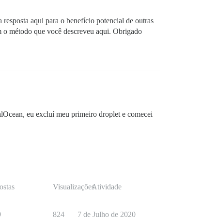
resposta aqui para o benefício potencial de outras
om o método que você descreveu aqui. Obrigado
lOcean, eu excluí meu primeiro droplet e comecei
ostas
Visualizações
Atividade
9
824
7 de Julho de 2020