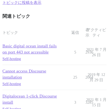
トピックに投稿を表示
関連トピック
表
アクティビ
トピック
返信
示
ティ
Basic digital ocean install fails
2021 年 7 月
on port 443 not accessible
5
2936
26 日
Self-hosting
Cannot access Discourse
2019 年 12
installation
25
2064
月 29 日
Self-hosting
Digitalocean 1-click Discourse
2021 年 1 月
install
3
3285
15 日
Self-hosting