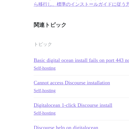
ら移行し、標準のインストールガイドに従う方
関連トピック
トピック
Basic digital ocean install fails on port 443 n
Self-hosting
Cannot access Discourse installation
Self-hosting
Digitalocean 1-click Discourse install
Self-hosting
Discourse help on digitalocean