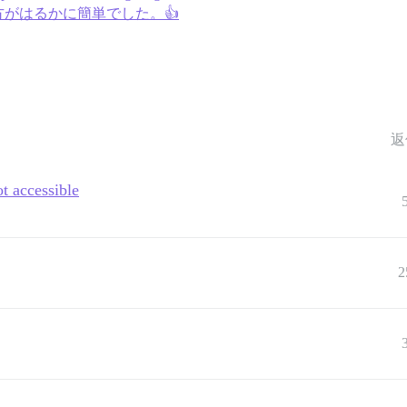
がはるかに簡単でした。👍
返
ot accessible
2