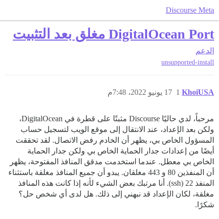
Discourse Meta
DigitalOcean Port مغلق بعد التثبيت
الدعم
unsupported-install
KhoiUSA
1
17 يونيو 2022، 7:48م
مرحباً، لدي حاليًا Discourse مثبتًا على قطرة في DigitalOcean،
ولكن بعد الإعداد، عند الانتقال إلى موقع الويب لتسجيل حساب
المسؤول الخاص بي، يظهر أن الخادم رفض الاتصال. لقد تحققت
أيضًا من إعدادات جدار الحماية الخاص بي ولكن جدار الحماية
الخاص بي معطل. عندما استخدمت مدقق المنافذ المفتوحة، يظهر
أن المنفذين 80 و 443 مغلقان. يبدو أن جميع المنافذ مغلقة باستثناء
المنفذ 22 (ssh). أنا مرتبك بعض الشيء لأنه إذا كانت هذه المنافذ
مغلقة، لكان الإعداد قد نبهني إلى ذلك. هل لدى أي شخص حل؟
شكرًا.