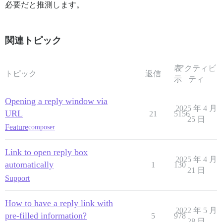
必要だと推測します。
関連トピック
表
アクティビ
トピック
返信
示
ティ
Opening a reply window via
2025 年 4 月
URL
21
5156
25 日
Feature
composer
Link to open reply box
2025 年 4 月
automatically
1
130
21 日
Support
How to have a reply link with
2022 年 5 月
pre-filled information?
5
978
28 日