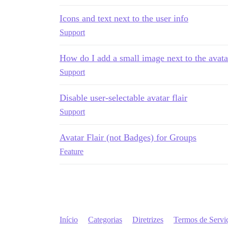
Icons and text next to the user info
Support
How do I add a small image next to the avata
Support
Disable user-selectable avatar flair
Support
Avatar Flair (not Badges) for Groups
Feature
Início
Categorias
Diretrizes
Termos de Servi