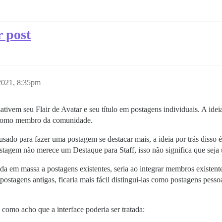
r post
2021, 8:35pm
tivem seu Flair de Avatar e seu título em postagens individuais. A ideia
s como membro da comunidade.
 usado para fazer uma postagem se destacar mais, a ideia por trás diss
ostagem não merece um Destaque para Staff, isso não significa que sej
da em massa a postagens existentes, seria ao integrar membros existen
postagens antigas, ficaria mais fácil distingui-las como postagens pes
omo acho que a interface poderia ser tratada: