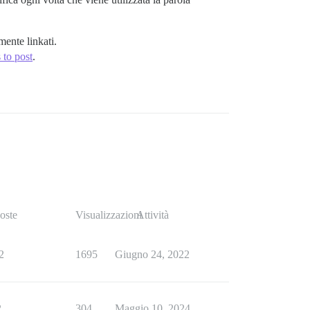
mente linkati.
 to post
.
oste
Visualizzazioni
Attività
2
1695
Giugno 24, 2022
2
304
Maggio 10, 2024