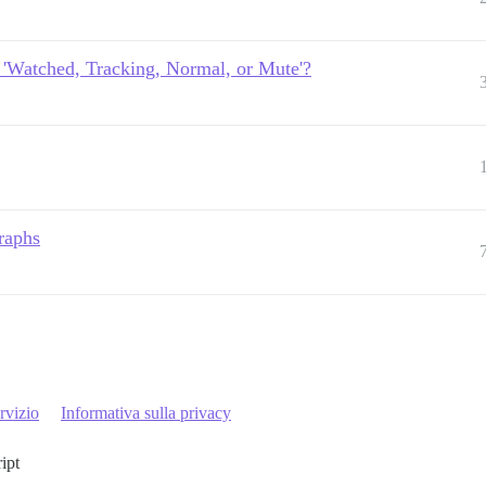
m 'Watched, Tracking, Normal, or Mute'?
raphs
rvizio
Informativa sulla privacy
ript