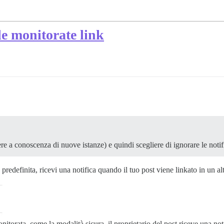
le monitorate link
ere a conoscenza di nuove istanze) e quindi scegliere di ignorare le notif
redefinita, ricevi una notifica quando il tuo post viene linkato in un alt
itorata, come la modalità sicura, il proprietario del post riceve una noti