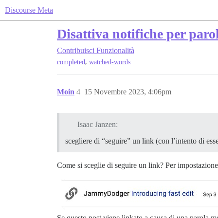
Discourse Meta
Disattiva notifiche per paro
Contribuisci
Funzionalità
,
completed
watched-words
Moin
4
15 Novembre 2023, 4:06pm
Isaac Janzen:
scegliere di “seguire” un link (con l’intento di ess
Come si sceglie di seguire un link? Per impostazione p
Se questo post viene linkato a causa di una parola mon