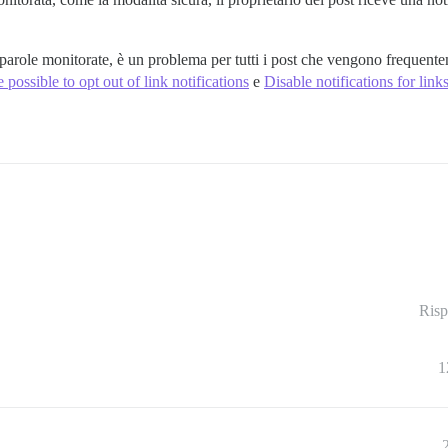
parole monitorate, è un problema per tutti i post che vengono frequente
e possible to opt out of link notifications
e
Disable notifications for links
Risp
1