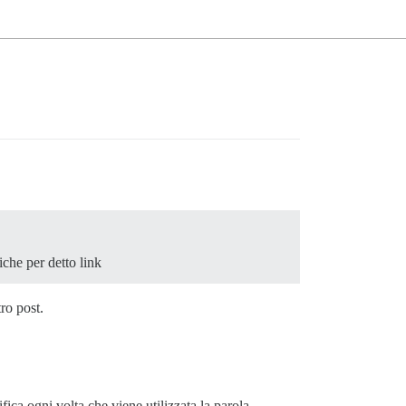
iche per detto link
ro post.
fica ogni volta che viene utilizzata la parola