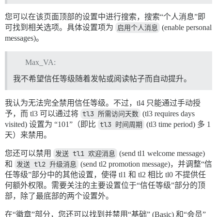
您可以在该页面顶部的设置中进行搜索，搜索“个人消息”即
可找到相关选项。具体设置项为
启用个人消息
(enable personal
messages)。
Max_VA:
我不希望信任等级随着发帖或阅读帖子而自动提升。
我认为无法完全禁用信任等级。不过，tl4 只能通过手动授
予，而 tl3 可以通过将
tl3 所需访问天数
(tl3 requires days
visited) 设置为 “101”（即比
tl3 时间周期
(tl3 time period) 多 1
天）来禁用。
您还可以禁用
发送 tl1 欢迎消息
(send tl1 welcome message)
和
发送 tl2 升级消息
(send tl2 promotion message)，并调整“信
任等级”部分中的其他设置，使得 tl1 和 tl2 相比 tl0 不提供任
何额外权限。需要关注的主要设置位于“信任等级”部分的顶
部，除了最底部的两个设置外。
在“徽章”部分，您还可以找到并禁用“基础” (Basic) 和“会员”