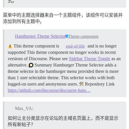
式。
菜单中的主题选择器来自一个主题组件，该组件可以安装并
添加到所有主题中。
Hamburger Theme Selector
Theme component
This theme component is
and is no longer
end-of-life
supported This theme component no longer works in recent
versions of Discourse. Please see
Sidebar Theme Toggle
as an
alternative.
Summary Hamburger Theme Selector adds a
theme selector in the hamburger menu provided there is more
than 1 user selectable theme. This selector works with both
logged-on users and anonymous users.
Repository Link
https://github.com/discourse/discourse-ham…
Max_VA:
如何让主分类显示在论坛的主域名页面上，而不是显示
所有新帖子？