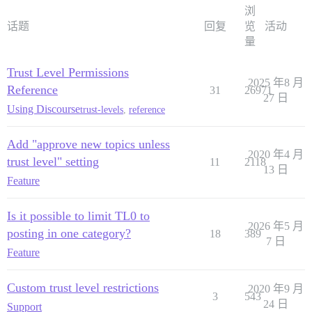
浏
话题
回复
览
活动
量
Trust Level Permissions
2025 年8 月
Reference
31
26971
27 日
Using Discourse
trust-levels
,
reference
Add "approve new topics unless
2020 年4 月
trust level" setting
11
2118
13 日
Feature
Is it possible to limit TL0 to
2026 年5 月
posting in one category?
18
389
7 日
Feature
Custom trust level restrictions
2020 年9 月
3
543
24 日
Support