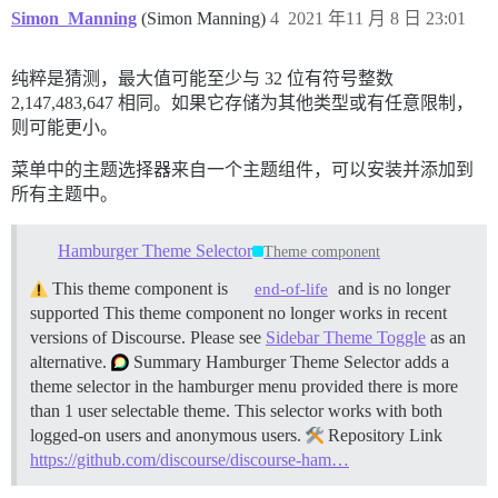
Simon_Manning
(Simon Manning)
4
2021 年11 月 8 日 23:01
纯粹是猜测，最大值可能至少与 32 位有符号整数
2,147,483,647 相同。如果它存储为其他类型或有任意限制，
则可能更小。
菜单中的主题选择器来自一个主题组件，可以安装并添加到
所有主题中。
Hamburger Theme Selector
Theme component
This theme component is
and is no longer
end-of-life
supported This theme component no longer works in recent
versions of Discourse. Please see
Sidebar Theme Toggle
as an
alternative.
Summary Hamburger Theme Selector adds a
theme selector in the hamburger menu provided there is more
than 1 user selectable theme. This selector works with both
logged-on users and anonymous users.
Repository Link
https://github.com/discourse/discourse-ham…