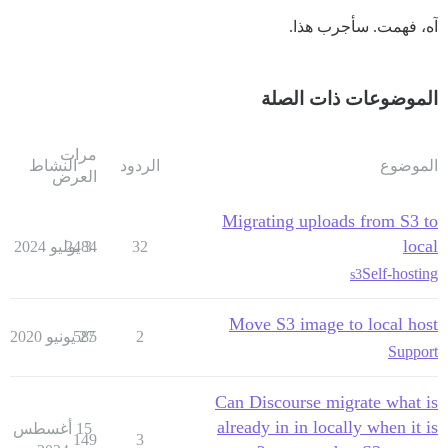
آه، فهمت. سأجرب هذا.
الموضوعات ذات الصلة
مرات
الموضوع
الردود
النشاط
العرض
Migrating uploads from S3 to
local
32
3 يوليو 2024
2484
Self-hosting
s3
Move S3 image to local host
2
27 يونيو 2020
585
Support
Can Discourse migrate what is
already in in locally when it is
15 أغسطس
149
3