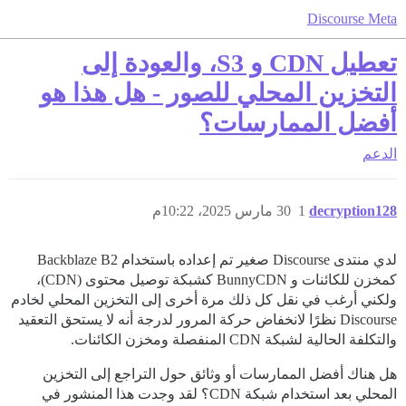
Discourse Meta
تعطيل CDN و S3، والعودة إلى
التخزين المحلي للصور - هل هذا هو
أفضل الممارسات؟
الدعم
decryption128
1
30 مارس 2025، 10:22م
لدي منتدى Discourse صغير تم إعداده باستخدام Backblaze B2
كمخزن للكائنات و BunnyCDN كشبكة توصيل محتوى (CDN)،
ولكني أرغب في نقل كل ذلك مرة أخرى إلى التخزين المحلي لخادم
Discourse نظرًا لانخفاض حركة المرور لدرجة أنه لا يستحق التعقيد
والتكلفة الحالية لشبكة CDN المنفصلة ومخزن الكائنات.
هل هناك أفضل الممارسات أو وثائق حول التراجع إلى التخزين
المحلي بعد استخدام شبكة CDN؟ لقد وجدت هذا المنشور في