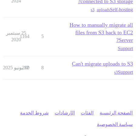
2024
connected to S3 storage?
Self-hosting
s3
,
uploads
How to manually migrate all
files from S3 back to EC2
25 سبتمبر
1164
5
2020
Server?
Support
Can't migrate uploads to S3
8
12 يونيو 2025
280
Support
s3
الصفحة الرئيسية
الفئات
الإرشادات
شروط الخدمة
سياسة الخصوصية