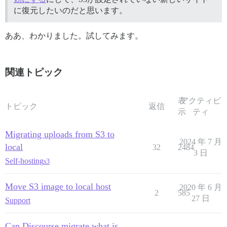
に復元したいのだと思います。
ああ、わかりました。試してみます。
関連トピック
表
アクティビ
トピック
返信
示
ティ
Migrating uploads from S3 to
2024 年 7 月
local
32
2484
3 日
Self-hosting
s3
Move S3 image to local host
2020 年 6 月
2
585
27 日
Support
Can Discourse migrate what is