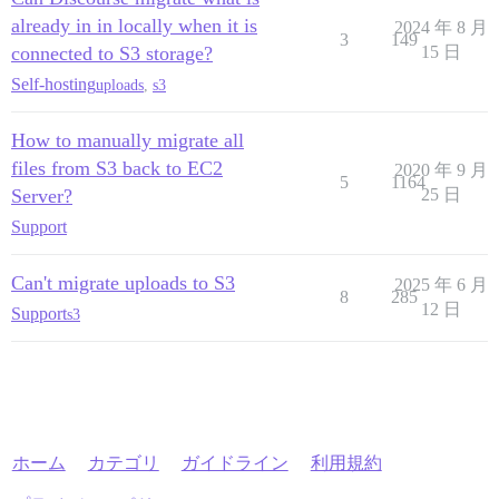
already in in locally when it is
2024 年 8 月
3
149
connected to S3 storage?
15 日
Self-hosting
uploads
,
s3
How to manually migrate all
files from S3 back to EC2
2020 年 9 月
5
1164
Server?
25 日
Support
Can't migrate uploads to S3
2025 年 6 月
8
285
12 日
Support
s3
ホーム
カテゴリ
ガイドライン
利用規約