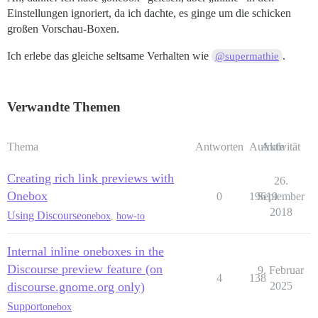
Einstellungen ignoriert, da ich dachte, es ginge um die schicken
großen Vorschau-Boxen.
Ich erlebe das gleiche seltsame Verhalten wie
.
@supermathie
Verwandte Themen
Thema
Antworten
Aufrufe
Aktivität
Creating rich link previews with
26.
Onebox
0
19619
September
2018
Using Discourse
onebox
,
how-to
Internal inline oneboxes in the
Discourse preview feature (on
9. Februar
4
138
discourse.gnome.org only)
2025
Support
onebox