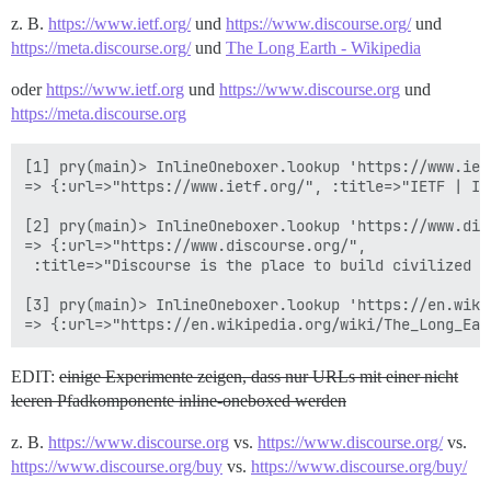
z. B.
https://www.ietf.org/
und
https://www.discourse.org/
und
https://meta.discourse.org/
und
The Long Earth - Wikipedia
oder
https://www.ietf.org
und
https://www.discourse.org
und
https://meta.discourse.org
[1] pry(main)> InlineOneboxer.lookup 'https://www.ietf
=> {:url=>"https://www.ietf.org/", :title=>"IETF | In
[2] pry(main)> InlineOneboxer.lookup 'https://www.disc
=> {:url=>"https://www.discourse.org/",

 :title=>"Discourse is the place to build civilized c
[3] pry(main)> InlineOneboxer.lookup 'https://en.wiki
EDIT:
einige Experimente zeigen, dass nur URLs mit einer nicht
leeren Pfadkomponente inline-oneboxed werden
z. B.
https://www.discourse.org
vs.
https://www.discourse.org/
vs.
https://www.discourse.org/buy
vs.
https://www.discourse.org/buy/