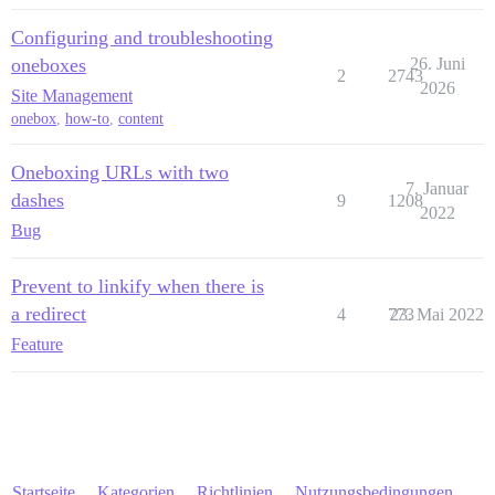
Configuring and troubleshooting
oneboxes
26. Juni
2
2743
2026
Site Management
onebox
,
how-to
,
content
Oneboxing URLs with two
7. Januar
dashes
9
1208
2022
Bug
Prevent to linkify when there is
a redirect
4
773
23. Mai 2022
Feature
Startseite
Kategorien
Richtlinien
Nutzungsbedingungen