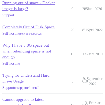
Running out of space - Docker
image is large?
9
285
1. Juni 2026
Support
Completely Out of Disk Space
20
8117
7. April 2022
Self-hosting
server-resources
Why I have 5.8G space but
when rebuilding space is not
11
1158
14. Mai 2019
enough
Self-hosting
Trying To Understand Hard
9. September
Drive Usage
5
610
2022
Support
unsupported-install
Cannot upgrade to latest
3. Februar