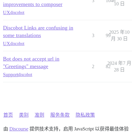
3
1046
improvements to composer
10 日
UX
discobot
Discobot Links are confusing in
2025 年10
some translations
3
99
月 30 日
UX
discobot
Bot does not accept url in
2024 年7 月
"Greetings" message
2
82
28 日
Support
discobot
首页
类别
准则
服务条款
隐私政策
由
Discourse
提供技术支持，启用 JavaScript 以获得最佳体验