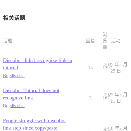
相关话题
浏
话题
回复
览
活动
量
Discobot didn't recognize link in
2025 年2 月
tutorial
18
1397
25 日
Bug
discobot
Discobot Tutorial does not
2025 年3 月
recognize link
3
167
11 日
Bug
discobot
People struggle with discobot
link step since copy/paste
2018 年2 月