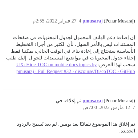
(Penar Musaraj)
pmusaraj
4
27 فبراير 2022، 2:55م
إن إضافة دعم الهاتف المحمول لجدول المحتويات في صفحات
المستندات ليس بالأمر السهل، لأن الكثير من أجزاء التخطيط
الأساسية ستحتاج إلى إعادة بناء. في الوقت الحالي، يمكننا فقط
إخفاء جدول المحتويات في مواضيع المستندات للجوال. إليك طلب
سحب لهذا الغرض:
UX: Hide TOC on mobile docs topics by
pmusaraj · Pull Request #32 · discourse/DiscoTOC · GitHub
(Penar Musaraj) تم إغلاقه في
pmusaraj
7
12 مارس 2022، 7:00ص
تم إغلاق هذا الموضوع تلقائيًا بعد يومين. لم يعد يُسمح بالردود
الجديدة.