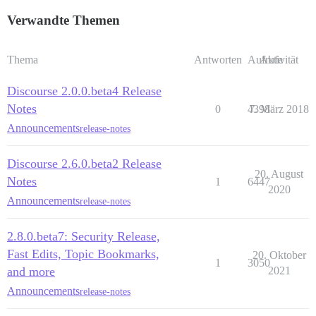
Verwandte Themen
Thema
Antworten
Aufrufe
Aktivität
Discourse 2.0.0.beta4 Release
Notes
0
4398
7. März 2018
Announcements
release-notes
Discourse 2.6.0.beta2 Release
20. August
Notes
1
6447
2020
Announcements
release-notes
2.8.0.beta7: Security Release,
Fast Edits, Topic Bookmarks,
20. Oktober
1
3050
and more
2021
Announcements
release-notes