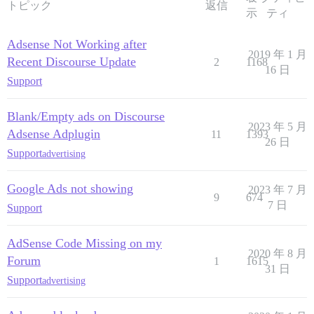
トピック
返信
示
ティ
Adsense Not Working after
2019 年 1 月
Recent Discourse Update
2
1168
16 日
Support
Blank/Empty ads on Discourse
2023 年 5 月
Adsense Adplugin
11
1393
26 日
Support
advertising
Google Ads not showing
2023 年 7 月
9
674
7 日
Support
AdSense Code Missing on my
2020 年 8 月
Forum
1
1615
31 日
Support
advertising