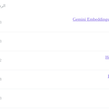
الرد
Gemini Embeddings I
3
3
H
2
8
3