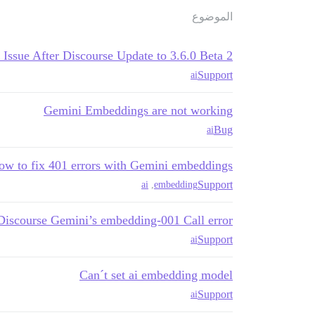
الموضوع
ssue After Discourse Update to 3.6.0 Beta 2
Support
ai
Gemini Embeddings are not working
Bug
ai
ow to fix 401 errors with Gemini embeddings
Support
ai
,
embedding
Discourse Gemini’s embedding-001 Call error
Support
ai
Can´t set ai embedding model
Support
ai