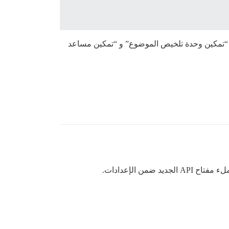
لخاص بي، ولكن المشكلة لا تزال قائمة. الغريب أن ميزات Discourse AI الأخرى، مثل “تمكين وحدة تلخيص الموضوع” و “تمكين مساعد
 ضمن الإعدادات.