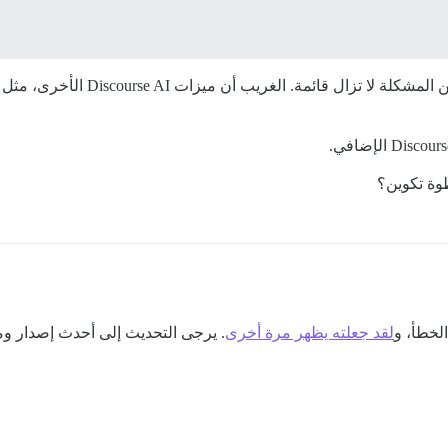
لقد قمت بتحديث مفتاح Gemini API ا
وة تكوين؟
لقد جعلته يظهر مرة أخرى
. يرجى التحديث إلى أحدث إصدار وملء مفتاح API الجديد