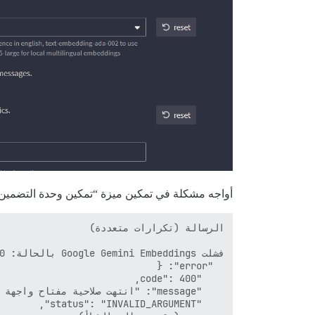
أواجه مشكلة في تمكين ميزة “تمكين وحدة التضمين” في Discourse AI. عند تمكينها، يظهر خطأ في Discourse، وتظهر الس