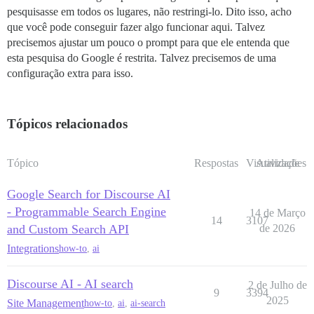
pesquisasse em todos os lugares, não restringi-lo. Dito isso, acho
que você pode conseguir fazer algo funcionar aqui. Talvez
precisemos ajustar um pouco o prompt para que ele entenda que
esta pesquisa do Google é restrita. Talvez precisemos de uma
configuração extra para isso.
Tópicos relacionados
Tópico
Respostas
Visualizações
Atividade
Google Search for Discourse AI
- Programmable Search Engine
14 de Março
14
3107
and Custom Search API
de 2026
Integrations
how-to
,
ai
Discourse AI - AI search
2 de Julho de
9
3394
2025
Site Management
how-to
,
ai
,
ai-search