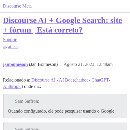
Discourse Meta
Discourse AI + Google Search: site
+ fórum | Está correto?
Suporte
,
ai
ai-bot
janbolmeson
(Jan Bolmeson)
1
Agosto 21, 2023, 12:48am
Relacionado a:
Discourse AI - AI Bot (chatbot - ChatGPT-
Anthropic)
onde diz:
Sam Saffron:
Quando configurado, ele pode pesquisar usando o Google
Sam Saffron: