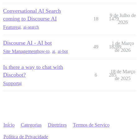
Conversational AI Search
9 de Julho de
coming to Discourse AI
18
1479
2026
Feature
ai
,
ai-search
Discourse AI - AI bot
1 de Março
49
18289
de 2026
Site Management
how-to
,
ai
,
ai-bot
Is there a way to chat with
18 de Março
Discobot?
6
285
de 2025
Support
ai
Início
Categorias
Diretrizes
Termos de Serviço
Política de Privacidade