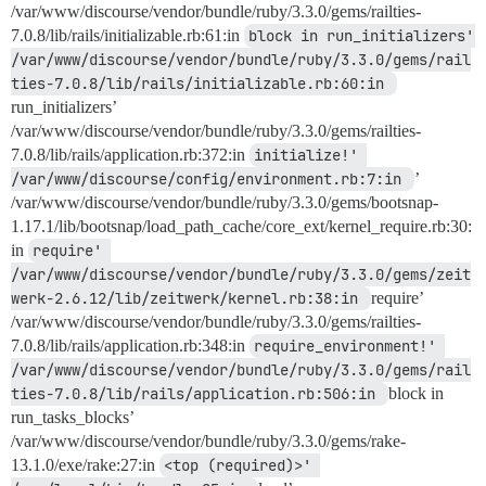
/var/www/discourse/vendor/bundle/ruby/3.3.0/gems/railties-
7.0.8/lib/rails/initializable.rb:61:in
block in run_initializers' 
/var/www/discourse/vendor/bundle/ruby/3.3.0/gems/rail
ties-7.0.8/lib/rails/initializable.rb:60:in 
run_initializers’
/var/www/discourse/vendor/bundle/ruby/3.3.0/gems/railties-
7.0.8/lib/rails/application.rb:372:in
initialize!' 
/var/www/discourse/config/environment.rb:7:in 
’
/var/www/discourse/vendor/bundle/ruby/3.3.0/gems/bootsnap-
1.17.1/lib/bootsnap/load_path_cache/core_ext/kernel_require.rb:30:
in
require' 
/var/www/discourse/vendor/bundle/ruby/3.3.0/gems/zeit
werk-2.6.12/lib/zeitwerk/kernel.rb:38:in 
require’
/var/www/discourse/vendor/bundle/ruby/3.3.0/gems/railties-
7.0.8/lib/rails/application.rb:348:in
require_environment!' 
/var/www/discourse/vendor/bundle/ruby/3.3.0/gems/rail
ties-7.0.8/lib/rails/application.rb:506:in 
block in
run_tasks_blocks’
/var/www/discourse/vendor/bundle/ruby/3.3.0/gems/rake-
13.1.0/exe/rake:27:in
<top (required)>' 