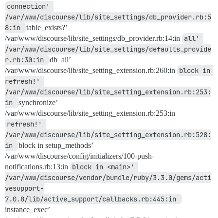
connection' 
/var/www/discourse/lib/site_settings/db_provider.rb:5
8:in 
table_exists?’
/var/www/discourse/lib/site_settings/db_provider.rb:14:in
all' 
/var/www/discourse/lib/site_settings/defaults_provide
r.rb:30:in 
db_all’
/var/www/discourse/lib/site_setting_extension.rb:260:in
block in 
refresh!' 
/var/www/discourse/lib/site_setting_extension.rb:253:
in 
synchronize’
/var/www/discourse/lib/site_setting_extension.rb:253:in
refresh!' 
/var/www/discourse/lib/site_setting_extension.rb:528:
in 
block in setup_methods’
/var/www/discourse/config/initializers/100-push-
notifications.rb:13:in
block in <main>' 
/var/www/discourse/vendor/bundle/ruby/3.3.0/gems/acti
vesupport-
7.0.8/lib/active_support/callbacks.rb:445:in 
instance_exec’