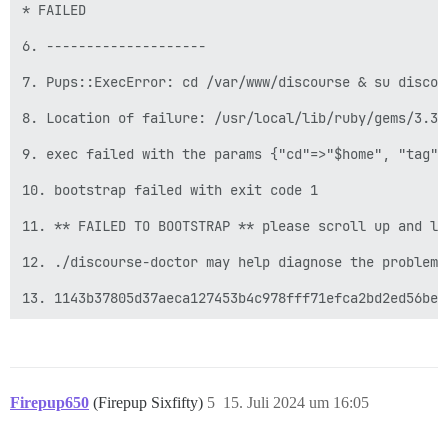
* FAILED

6. --------------------

7. Pups::ExecError: cd /var/www/discourse & su discou
8. Location of failure: /usr/local/lib/ruby/gems/3.3.
9. exec failed with the params {"cd"=>"$home", "tag"=
10. bootstrap failed with exit code 1

11. ** FAILED TO BOOTSTRAP ** please scroll up and lo
12. ./discourse-doctor may help diagnose the problem.

Firepup650
(Firepup Sixfifty)
5
15. Juli 2024 um 16:05