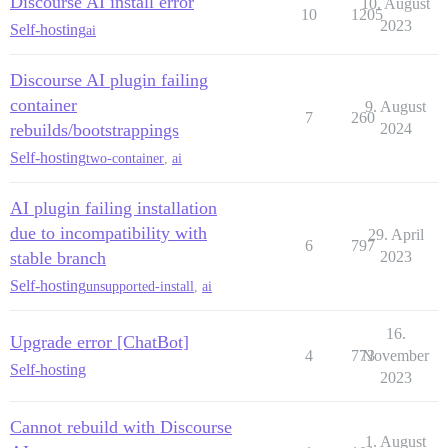
Discourse AI install error
10. August
10
1205
2023
Self-hosting
ai
Discourse AI plugin failing
container
9. August
7
260
rebuilds/bootstrappings
2024
Self-hosting
two-container
,
ai
AI plugin failing installation
due to incompatibility with
29. April
6
797
stable branch
2023
Self-hosting
unsupported-install
,
ai
16.
Upgrade error [ChatBot]
4
773
November
Self-hosting
2023
Cannot rebuild with Discourse
1. August