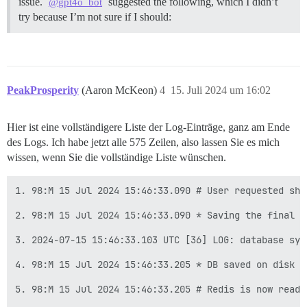
issue.
suggested the following, which I didn’t
@gpt4o_bot
try because I’m not sure if I should:
PeakProsperity
(Aaron McKeon)
4
15. Juli 2024 um 16:02
Hier ist eine vollständigere Liste der Log-Einträge, ganz am Ende
des Logs. Ich habe jetzt alle 575 Zeilen, also lassen Sie es mich
wissen, wenn Sie die vollständige Liste wünschen.
1. 98:M 15 Jul 2024 15:46:33.090 # User requested shut
2. 98:M 15 Jul 2024 15:46:33.090 * Saving the final R
3. 2024-07-15 15:46:33.103 UTC [36] LOG: database syst
4. 98:M 15 Jul 2024 15:46:33.205 * DB saved on disk

5. 98:M 15 Jul 2024 15:46:33.205 # Redis is now ready