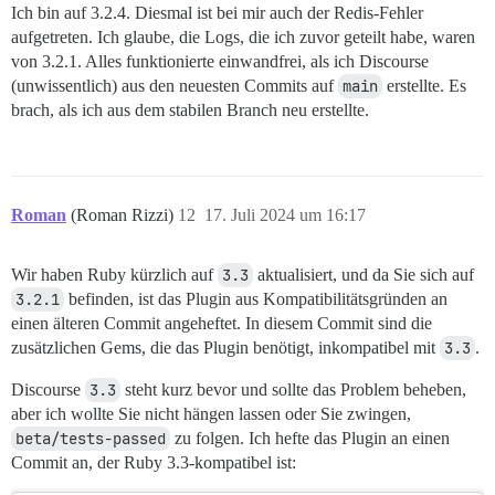
Ich bin auf 3.2.4. Diesmal ist bei mir auch der Redis-Fehler
40. /var/www/discourse/vendor/bundle/ruby/3.3.0/gems/
aufgetreten. Ich glaube, die Logs, die ich zuvor geteilt habe, waren
41. /var/www/discourse/vendor/bundle/ruby/3.3.0/gems/
von 3.2.1. Alles funktionierte einwandfrei, als ich Discourse
(unwissentlich) aus den neuesten Commits auf
main
erstellte. Es
42. /var/www/discourse/lib/plugin_gem.rb:27:in `load'

brach, als ich aus dem stabilen Branch neu erstellte.
43. /var/www/discourse/lib/plugin/instance.rb:857:in `
44. /var/www/discourse/plugins/discourse-ai/plugin.rb:
Roman
(Roman Rizzi)
12
17. Juli 2024 um 16:17
45. /var/www/discourse/lib/plugin/instance.rb:754:in `
46. /var/www/discourse/lib/plugin/instance.rb:754:in `
Wir haben Ruby kürzlich auf
3.3
aktualisiert, und da Sie sich auf
47. /var/www/discourse/lib/discourse.rb:347:in `block
3.2.1
befinden, ist das Plugin aus Kompatibilitätsgründen an
einen älteren Commit angeheftet. In diesem Commit sind die
48. /var/www/discourse/lib/discourse.rb:344:in `each'

zusätzlichen Gems, die das Plugin benötigt, inkompatibel mit
3.3
.
49. /var/www/discourse/lib/discourse.rb:344:in `activa
Discourse
3.3
steht kurz bevor und sollte das Problem beheben,
aber ich wollte Sie nicht hängen lassen oder Sie zwingen,
50. /var/www/discourse/config/application.rb:227:in `
beta/tests-passed
zu folgen. Ich hefte das Plugin an einen
51. /var/www/discourse/lib/plugin.rb:6:in `initializat
Commit an, der Ruby 3.3-kompatibel ist: