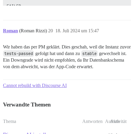
FAILED

--------------------

Pups::ExecError: cd /var/www/discourse & su discourse
Ort des Fehlschlags: /usr/local/lib/ruby/gems/3.3.0/g
exec fehlgeschlagen mit den Parametern {"cd"=>"$home"
Roman
(Roman Rizzi)
20
18. Juli 2024 um 15:47
bootstrap fehlgeschlagen mit Exit-Code 1

Wir haben das per PM geklärt. Dies geschah, weil die Instanz zuvor
tests-passed
gefolgt hat und dann zu
stable
gewechselt ist.
Ein Downgrade wird nicht empfohlen, da Ihr Datenbankschema
von dem abweicht, was der App-Code erwartet.
Cannot rebuild with Discourse AI
Verwandte Themen
Thema
Antworten
Aufrufe
Aktivität