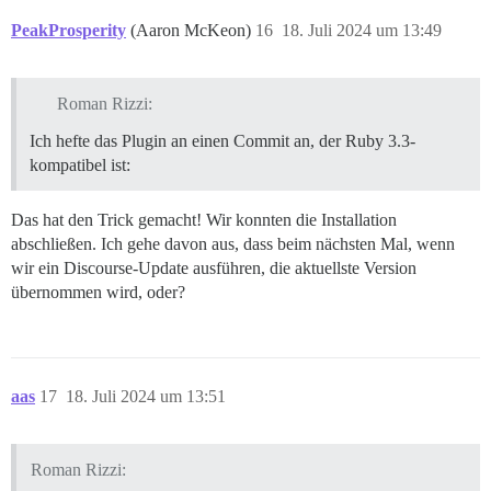
75. --------------------

PeakProsperity
(Aaron McKeon)
16
18. Juli 2024 um 13:49
76. Pups::ExecError: cd /var/www/discourse && su disc
77. Location of failure: /usr/local/lib/ruby/gems/3.3
Roman Rizzi:
78. exec failed with the params {"cd"=>"$home", "tag"
Ich hefte das Plugin an einen Commit an, der Ruby 3.3-
79. bootstrap failed with exit code 1

kompatibel ist:
80. ** FAILED TO BOOTSTRAP ** please scroll up and lo
Das hat den Trick gemacht! Wir konnten die Installation
81. ./discourse-doctor may help diagnose the problem.

abschließen. Ich gehe davon aus, dass beim nächsten Mal, wenn
wir ein Discourse-Update ausführen, die aktuellste Version
übernommen wird, oder?
aas
17
18. Juli 2024 um 13:51
Roman Rizzi: