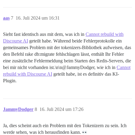
16. /var/www/discourse/plugins/discourse-ai/gems/3.3.
17. /var/www/discourse/vendor/bundle/ruby/3.3.0/gems/
aas
7
16. Juli 2024 um 16:31
18. /var/www/discourse/vendor/bundle/ruby/3.3.0/gems/
Sieht fast identisch aus mit dem, was ich in
Cannot rebuild with
19. /var/www/discourse/lib/plugin_gem.rb:27:in `load'

Discourse AI
geteilt habe. Während beide Fehlerprotokolle ein
20. /var/www/discourse/lib/plugin/instance.rb:857:in `
gemeinsames Problem mit der tokenizers-Bibliothek aufweisen, das
den Befehl rake db:migrate fehlschlagen lässt, enthält Ihr Fehler
21. /var/www/discourse/plugins/discourse-ai/plugin.rb:
eine zusätzliche Fehlermeldung beim Starten des Redis-Servers, die
bei mir nicht vorhanden ist.\n\n@JammyDodger, wie ich in
Cannot
22. /var/www/discourse/lib/plugin/instance.rb:754:in `
rebuild with Discourse AI
geteilt habe, ist es definitiv das KI-
23. /var/www/discourse/lib/plugin/instance.rb:754:in `
Plugin.
24. /var/www/discourse/lib/discourse.rb:347:in `block
25. /var/www/discourse/lib/discourse.rb:344:in `each'

JammyDodger
8
16. Juli 2024 um 17:26
26. /var/www/discourse/lib/discourse.rb:344:in `activa
27. /var/www/discourse/config/application.rb:227:in `
Ja, dies scheint auch ein Problem mit den Tokenizern zu sein. Ich
werde sehen, was ich herausfinden kann.
28. /var/www/discourse/lib/plugin.rb:6:in `initializat