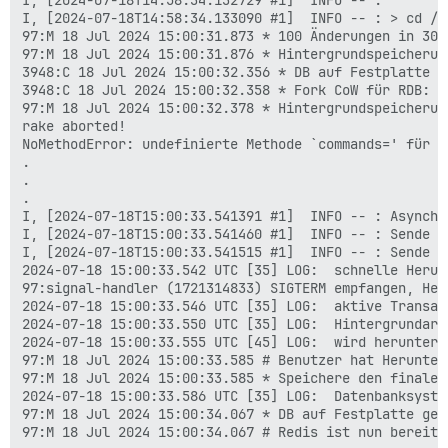
I, [2024-07-18T14:58:34.132729 #1]  INFO -- :

I, [2024-07-18T14:58:34.133090 #1]  INFO -- : > cd /v
97:M 18 Jul 2024 15:00:31.873 * 100 Änderungen in 300
97:M 18 Jul 2024 15:00:31.876 * Hintergrundspeicherun
3948:C 18 Jul 2024 15:00:32.356 * DB auf Festplatte ge
3948:C 18 Jul 2024 15:00:32.358 * Fork CoW für RDB: a
97:M 18 Jul 2024 15:00:32.378 * Hintergrundspeicherun
rake aborted!

NoMethodError: undefinierte Methode `commands=' für e
.

.

.

I, [2024-07-18T15:00:33.541391 #1]  INFO -- : Asynchr
I, [2024-07-18T15:00:33.541460 #1]  INFO -- : Sende I
I, [2024-07-18T15:00:33.541515 #1]  INFO -- : Sende T
2024-07-18 15:00:33.542 UTC [35] LOG:  schnelle Herun
97:signal-handler (1721314833) SIGTERM empfangen, Her
2024-07-18 15:00:33.546 UTC [35] LOG:  aktive Transak
2024-07-18 15:00:33.550 UTC [35] LOG:  Hintergrundarb
2024-07-18 15:00:33.555 UTC [45] LOG:  wird herunterge
97:M 18 Jul 2024 15:00:33.585 # Benutzer hat Herunter
97:M 18 Jul 2024 15:00:33.585 * Speichere den finalen
2024-07-18 15:00:33.586 UTC [35] LOG:  Datenbanksyste
97:M 18 Jul 2024 15:00:34.067 * DB auf Festplatte gesp
97:M 18 Jul 2024 15:00:34.067 # Redis ist nun bereit 