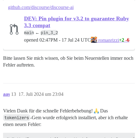
52. /var/www/discourse/config/application.rb:227:in `
github.com/discourse/discourse-ai
53. /var/www/discourse/config/application.rb:75:in `<m
DEV: Pin plugin for v3.2 to guarantee Ruby
54. /var/www/discourse/config/application.rb:74:in `<t
3.3 compat
main
pin_3_2
←
55. /var/www/discourse/Rakefile:7:in `<top (required)>
opened
02:47PM - 17 Jul 24 UTC
+2
-6
romanrizzi
56. /var/www/discourse/vendor/bundle/ruby/3.3.0/gems/
57. /usr/local/bin/bundle:25:in `load'

Bitte lassen Sie mich wissen, ob Sie beim Neuerstellen immer noch
Fehler auftreten.
58. /usr/local/bin/bundle:25:in `<main>'

59. (See full trace by running task with --trace)

60. I, [2024-07-15T15:46:33.013894 #1] INFO -- : gem 
aas
13
17. Juli 2024 um 23:04
61. Successfully installed tokenizers-0.4.2-x86_64-lin
Vielen Dank für die schnelle Fehlerbehebung!
Das
62. 1 gem installed

tokenizers
-Gem wurde erfolgreich installiert, aber ich erhalte
* I, [2024-07-15T15:46:33.014198 #1] INFO -- : Termin
einen neuen Fehler:
63. I, [2024-07-15T15:46:33.014218 #1] INFO -- : Send