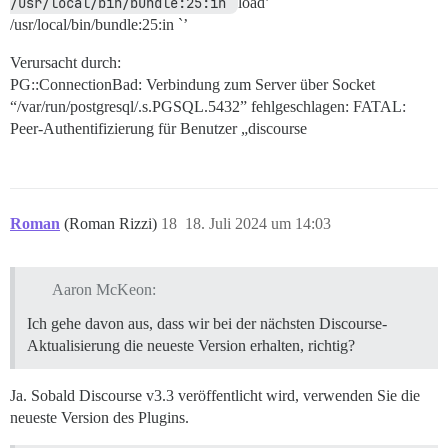
/usr/local/bin/bundle:25:in 
load’
/usr/local/bin/bundle:25:in `’
Verursacht durch:
PG::ConnectionBad: Verbindung zum Server über Socket
“/var/run/postgresql/.s.PGSQL.5432” fehlgeschlagen: FATAL:
Peer-Authentifizierung für Benutzer „discourse
Roman
(Roman Rizzi)
18
18. Juli 2024 um 14:03
Aaron McKeon:
Ich gehe davon aus, dass wir bei der nächsten Discourse-
Aktualisierung die neueste Version erhalten, richtig?
Ja. Sobald Discourse v3.3 veröffentlicht wird, verwenden Sie die
neueste Version des Plugins.