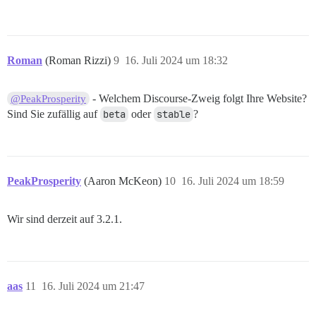
29. /var/www/discourse/config/application.rb:227:in `
30. /var/www/discourse/config/application.rb:75:in `<m
Roman
(Roman Rizzi)
9
16. Juli 2024 um 18:32
31. /var/www/discourse/config/application.rb:74:in `<t
- Welchem Discourse-Zweig folgt Ihre Website?
@PeakProsperity
32. /var/www/discourse/Rakefile:7:in `<top (required)>
Sind Sie zufällig auf
beta
oder
stable
?
33. /var/www/discourse/vendor/bundle/ruby/3.3.0/gems/
34. /usr/local/bin/bundle:25:in `load'

35. /usr/local/bin/bundle:25:in `<main>'

PeakProsperity
(Aaron McKeon)
10
16. Juli 2024 um 18:59
* Caused by:

Wir sind derzeit auf 3.2.1.
36. LoadError: cannot load such file -- tokenizers/3.
37. /var/www/discourse/vendor/bundle/ruby/3.3.0/gems/
38. /var/www/discourse/vendor/bundle/ruby/3.3.0/gems/
aas
11
16. Juli 2024 um 21:47
39. /var/www/discourse/plugins/discourse-ai/gems/3.3.