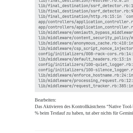
lib/final_destination/resolver.rb:8:in `
lib/final_destination/ssrf_detector.rb:1
lib/final_destination/ssrf_detector.rb:9
lib/final_destination/http.rb:15:in `con
app/controllers/application_controller.r
app/controllers/application_controller.r
lib/middleware/omniauth_bypass_middlewar
lib/middleware/content_security_policy/m
lib/middleware/anonymous_cache.rb:410:in
lib/middleware/csp_script_nonce_injector
config/initializers/008-rack-cors.rb:14:
lib/middleware/default_headers.rb:13:in 
config/initializers/100-quiet_logger.rb:
config/initializers/100-silence_logger.r
lib/middleware/enforce_hostname.rb:24:in
lib/middleware/processing_request.rb:12:
Bearbeiten:
Das Aktivieren des Kontrollkästchens “Native Tool
% beim Testlauf zu haben, tut aber nichts für Gemin