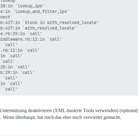
lookup'

28:in `lookup_ips'

6:in `lookup_and_filter_ips'

nect'

b:427:in `block in with_resolved_locale'

b:427:in `with_resolved_locale'

e.rb:35:in `call'

iddleware.rb:12:in `call'

 `call'

.rb:12:in `call'

in `call'

`call'

20:in `call'

b:29:in `call'

 `call'

in `call'

-Unterstützung deaktivieren (XML-basierte Tools verwenden) (optional
i. Wenn überhaupt, hat mich das eher noch verwirrter gemacht.