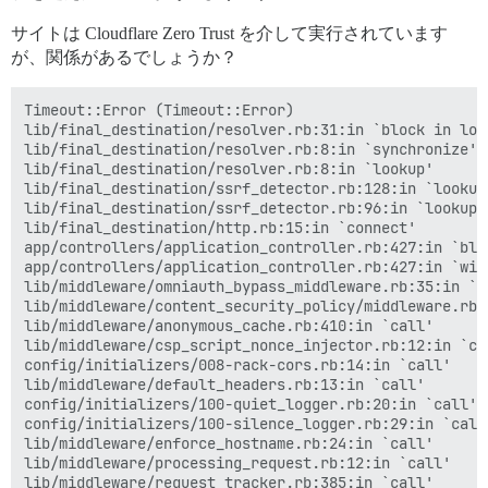
サイトは Cloudflare Zero Trust を介して実行されています
が、関係があるでしょうか？
Timeout::Error (Timeout::Error)

lib/final_destination/resolver.rb:31:in `block in look
lib/final_destination/resolver.rb:8:in `synchronize'

lib/final_destination/resolver.rb:8:in `lookup'

lib/final_destination/ssrf_detector.rb:128:in `lookup_
lib/final_destination/ssrf_detector.rb:96:in `lookup_a
lib/final_destination/http.rb:15:in `connect'

app/controllers/application_controller.rb:427:in `blo
app/controllers/application_controller.rb:427:in `with
lib/middleware/omniauth_bypass_middleware.rb:35:in `ca
lib/middleware/content_security_policy/middleware.rb:1
lib/middleware/anonymous_cache.rb:410:in `call'

lib/middleware/csp_script_nonce_injector.rb:12:in `cal
config/initializers/008-rack-cors.rb:14:in `call'

lib/middleware/default_headers.rb:13:in `call'

config/initializers/100-quiet_logger.rb:20:in `call'

config/initializers/100-silence_logger.rb:29:in `call'
lib/middleware/enforce_hostname.rb:24:in `call'

lib/middleware/processing_request.rb:12:in `call'
