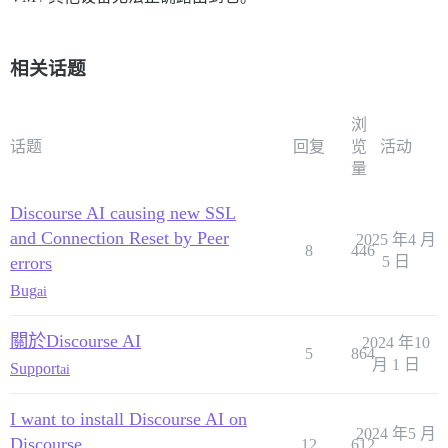
相关话题
浏
话题
回复
览
活动
量
Discourse AI causing new SSL
and Connection Reset by Peer
2025 年4 月
8
446
errors
5 日
Bug
ai
關於Discourse AI
2024 年10
5
864
月 1 日
Support
ai
I want to install Discourse AI on
2024 年5 月
Discourse
12
612