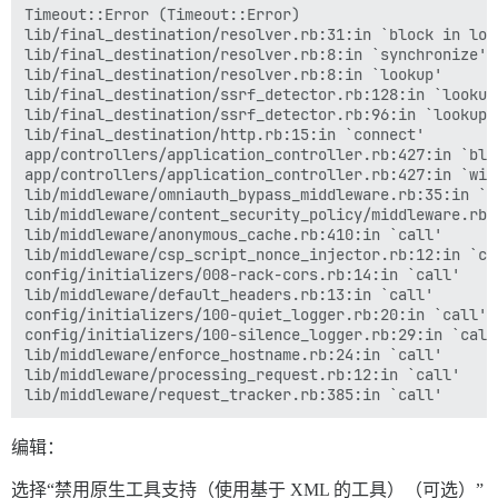
Timeout::Error (Timeout::Error)

lib/final_destination/resolver.rb:31:in `block in look
lib/final_destination/resolver.rb:8:in `synchronize'

lib/final_destination/resolver.rb:8:in `lookup'

lib/final_destination/ssrf_detector.rb:128:in `lookup_
lib/final_destination/ssrf_detector.rb:96:in `lookup_a
lib/final_destination/http.rb:15:in `connect'

app/controllers/application_controller.rb:427:in `blo
app/controllers/application_controller.rb:427:in `with
lib/middleware/omniauth_bypass_middleware.rb:35:in `ca
lib/middleware/content_security_policy/middleware.rb:1
lib/middleware/anonymous_cache.rb:410:in `call'

lib/middleware/csp_script_nonce_injector.rb:12:in `cal
config/initializers/008-rack-cors.rb:14:in `call'

lib/middleware/default_headers.rb:13:in `call'

config/initializers/100-quiet_logger.rb:20:in `call'

config/initializers/100-silence_logger.rb:29:in `call'
lib/middleware/enforce_hostname.rb:24:in `call'

lib/middleware/processing_request.rb:12:in `call'

编辑：
选择“禁用原生工具支持（使用基于 XML 的工具）（可选）”