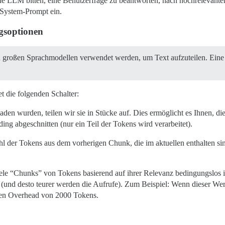
ne LLM bitten, eine Benutzerfrage zu beantworten, nach hochrelevante
 System-Prompt ein.
gsoptionen
n großen Sprachmodellen verwendet werden, um Text aufzuteilen. Eine g
 die folgenden Schalter:
en wurden, teilen wir sie in Stücke auf. Dies ermöglicht es Ihnen, di
ng abgeschnitten (nur ein Teil der Tokens wird verarbeitet).
ahl der Tokens aus dem vorherigen Chunk, die im aktuellen enthalten sin
 viele “Chunks” von Tokens basierend auf ihrer Relevanz bedingungsl
(und desto teurer werden die Aufrufe). Zum Beispiel: Wenn dieser Wert
ichen Overhead von 2000 Tokens.