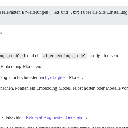
 relevanten Erweiterungen (
.md
und
.txt
) über die Site-Einstellun
 an.
ngs_enabled
und ein
ai_embeddings_model
konfiguriert sein.
on Embedding-Modellen.
Zugang zum hochmodernen
bge-large-en
Modell.
ünschen, können ein Embedding-Modell selbst hosten oder Modelle vo
st tatsächlich
Retrieval-Augmented Generation
.