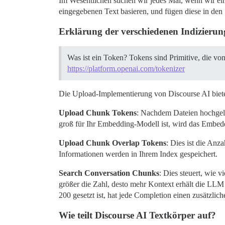
Im Wesentlichen suchen wir jedes Mal, wenn wir ei
eingegebenen Text basieren, und fügen diese in den
Erklärung der verschiedenen Indizierun
Was ist ein Token? Tokens sind Primitive, die vo
https://platform.openai.com/tokenizer
Die Upload-Implementierung von Discourse AI bietet
Upload Chunk Tokens
: Nachdem Dateien hochgelad
groß für Ihr Embedding-Modell ist, wird das Embeddi
Upload Chunk Overlap Tokens
: Dies ist die Anz
Informationen werden in Ihrem Index gespeichert.
Search Conversation Chunks
: Dies steuert, wie
größer die Zahl, desto mehr Kontext erhält die LLM 
200 gesetzt ist, hat jede Completion einen zusätzl
Wie teilt Discourse AI Textkörper auf?