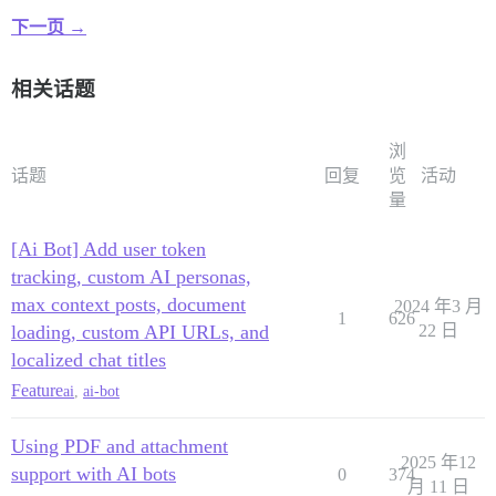
下一页 →
相关话题
浏
话题
回复
览
活动
量
[Ai Bot] Add user token
tracking, custom AI personas,
max context posts, document
2024 年3 月
1
626
loading, custom API URLs, and
22 日
localized chat titles
Feature
ai
,
ai-bot
Using PDF and attachment
2025 年12
support with AI bots
0
374
月 11 日