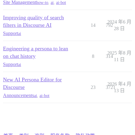
Site Management
how-to
,
ai
,
ai-bot
Improving quality of search
2024 年6 月
filters in Discourse AI
14
792
28 日
Support
ai
Engineering a persona to lean
2025 年8 月
on chat history
8
314
11 日
Support
ai
New AI Persona Editor for
2026 年4 月
Discourse
23
3721
13 日
Announcements
ai
,
ai-bot