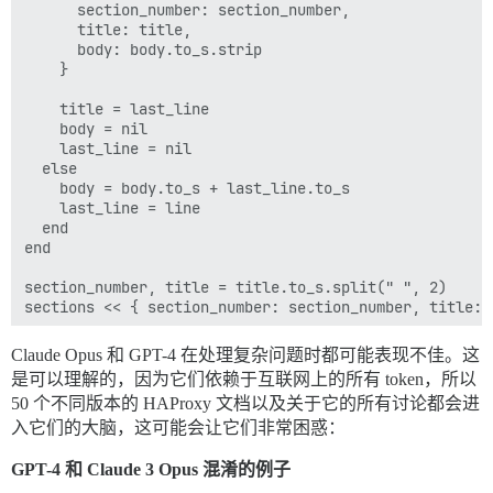
      section_number: section_number,

      title: title,

      body: body.to_s.strip

    }

    title = last_line

    body = nil

    last_line = nil

  else

    body = body.to_s + last_line.to_s

    last_line = line

  end

end

section_number, title = title.to_s.split(" ", 2)

sections << { section_number: section_number, title: 
section_names =

Claude Opus 和 GPT-4 在处理复杂问题时都可能表现不佳。这
  sections.map { |section| [section[:section_number],
是可以理解的，因为它们依赖于互联网上的所有 token，所以
50 个不同版本的 HAProxy 文档以及关于它的所有讨论都会进
sections[4..-1].each do |section|

  title = []

入它们的大脑，这可能会让它们非常困惑：
  current = +" "

  section_number = section[:section_number]

GPT-4 和 Claude 3 Opus 混淆的例子
  section_number
