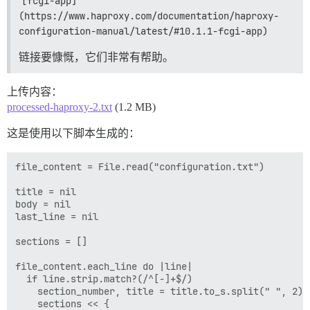
[fcgi-app]
(https://www.haproxy.com/documentation/haproxy-
configuration-manual/latest/#10.1.1-fcgi-app)
链接要慷慨，它们非常有帮助。
上传内容：
processed-haproxy-2.txt
(1.2 MB)
这是使用以下脚本生成的：
file_content = File.read("configuration.txt")

title = nil

body = nil

last_line = nil

sections = []

file_content.each_line do |line|

  if line.strip.match?(/^[-]+$/)

    section_number, title = title.to_s.split(" ", 2)

    sections << {
