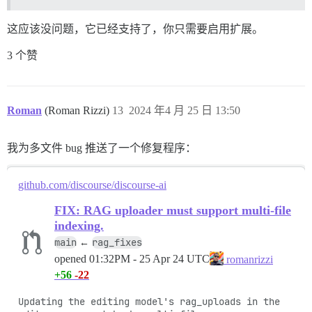
这应该没问题，它已经支持了，你只需要启用扩展。
3 个赞
Roman
(Roman Rizzi)
13
2024 年4 月 25 日 13:50
我为多文件 bug 推送了一个修复程序：
github.com/discourse/discourse-ai
FIX: RAG uploader must support multi-file
indexing.
main
rag_fixes
←
opened
01:32PM - 25 Apr 24 UTC
romanrizzi
+56
-22
Updating the editing model's rag_uploads in the 