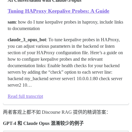
AI Conversation with Claude-3-opus
Tuning HAProxy Keepalive Probes: A Guide
sam
: how do I tune keepalive probes in haproxy, include links
to documentation
claude_3_opus_bot
: To tune keepalive probes in HAProxy,
you can adjust various parameters in the backend or listen
section of your HAProxy configuration file. Here’s a guide on
how to configure keepalive probes and the relevant
documentation links: Enable health checks for your backend
servers by adding the “check” option to each server line:
backend my_backend server server1 10.0.0.1:80 check server
server2 10…
Read full transcript
两者客观上都不如 Discourse RAG 提供的精调答案：
GPT-4 和 Claude Opus 混淆较少的例子