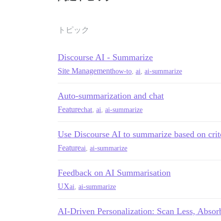
トピック
Discourse AI - Summarize
Site Management
how-to
,
ai
,
ai-summarize
Auto-summarization and chat
Feature
chat
,
ai
,
ai-summarize
Use Discourse AI to summarize based on crit
Feature
ai
,
ai-summarize
Feedback on AI Summarisation
UX
ai
,
ai-summarize
AI-Driven Personalization: Scan Less, Absor