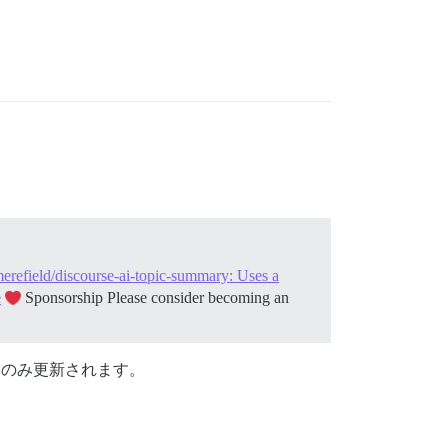
erefield/discourse-ai-topic-summary: Uses a
e
Sponsorship Please consider becoming an
にのみ更新されます。