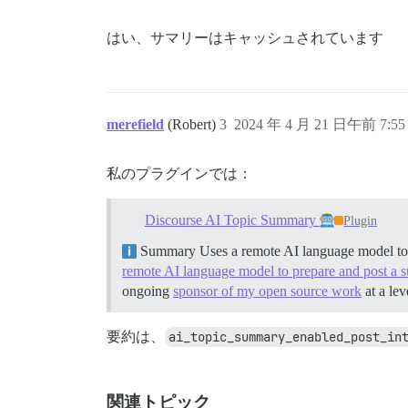
はい、サマリーはキャッシュされています
merefield
(Robert)
3
2024 年 4 月 21 日午前 7:55
私のプラグインでは：
Discourse AI Topic Summary
Plugin
Summary Uses a remote AI language model to 
remote AI language model to prepare and post a 
ongoing
sponsor of my open source work
at a lev
要約は、
ai_topic_summary_enabled_post_in
関連トピック