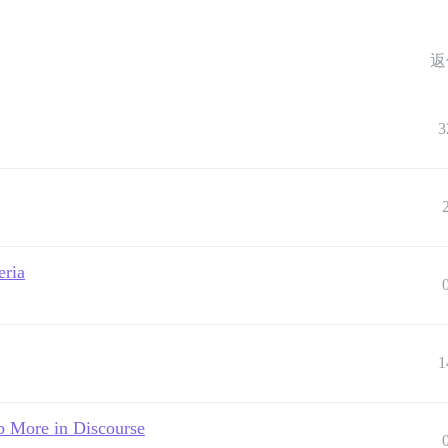
返
3
eria
1
b More in Discourse