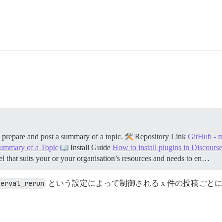
prepare and post a summary of a topic.
Repository Link
GitHub - m
summary of a Topic
Install Guide
How to install plugins in Discours
el that suits your or your organisation’s resources and needs to en…
terval_rerun
という設定によって制御される x 件の投稿ごと