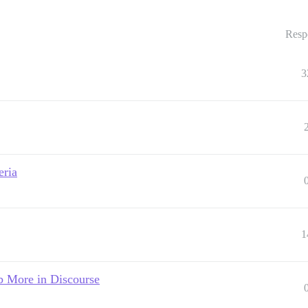
Resp
3
eria
1
b More in Discourse