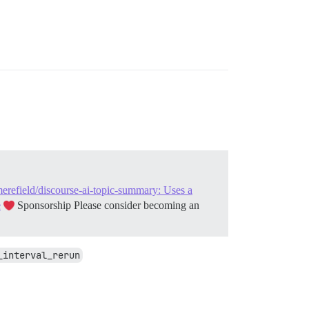
erefield/discourse-ai-topic-summary: Uses a
e
Sponsorship Please consider becoming an
_interval_rerun