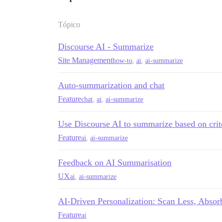
Tópico
Discourse AI - Summarize
Site Management
how-to
,
ai
,
ai-summarize
Auto-summarization and chat
Feature
chat
,
ai
,
ai-summarize
Use Discourse AI to summarize based on crit
Feature
ai
,
ai-summarize
Feedback on AI Summarisation
UX
ai
,
ai-summarize
AI-Driven Personalization: Scan Less, Absor
Feature
ai