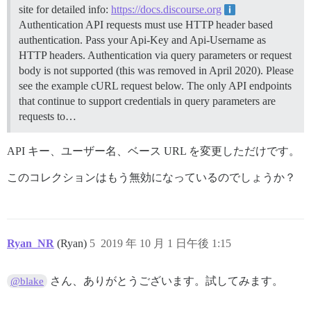
site for detailed info:
https://docs.discourse.org
Authentication API requests must use HTTP header based
authentication. Pass your Api-Key and Api-Username as
HTTP headers. Authentication via query parameters or request
body is not supported (this was removed in April 2020). Please
see the example cURL request below. The only API endpoints
that continue to support credentials in query parameters are
requests to…
API キー、ユーザー名、ベース URL を変更しただけです。
このコレクションはもう無効になっているのでしょうか？
Ryan_NR
(Ryan)
5
2019 年 10 月 1 日午後 1:15
さん、ありがとうございます。試してみます。
@blake