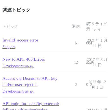
関連トピック
表
アクティビ
トピック
返信
示
ティ
Invalid_access error
2021 年 1 月
6
804
11 日
Support
New to API, 403 Errors
2017 年 8 月
12
3536
11 日
Development
rest-api
Access via Discourse API, key
2023 年 12
and/or user rejected
2
912
月 1 日
Development
rest-api
API endpoint users/by-external/
failing with authorization