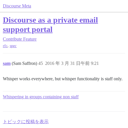
Discourse Meta
Discourse as a private email
support portal
Contribute
Feature
,
rfc
spec
sam
(Sam Saffron)
45
2016 年 3 月 31 日午前 9:21
Whisper works everywhere, but whisper functionality is staff only.
Whispering in groups containing non staff
トピックに投稿を表示