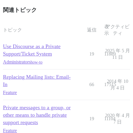
関連トピック
表
アクティビ
トピック
返信
示
ティ
Use Discourse as a Private
2025 年 5 月
Support/Ticket System
19
11889
11 日
Administrators
how-to
Replacing Mailing lists: Email-
2014 年 10
In
66
17515
月 4 日
Feature
Private messages to a group, or
other means to handle private
2020 年 4 月
19
11104
support requests
7 日
Feature