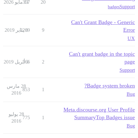
20
11 مايو 2026
357
Support
badges
Can't Grant Badge - Generic
Error
9
3 يناير 2019
2269
UX
Can't grant badge in the topic
page
2
3 أبريل 2019
566
Support
Badge system broken?
28 مارس
853
1
2016
Bug
Meta.discourse.org User Profile
28 يوليو
SummaryTop Badges issue
775
1
2016
Bug