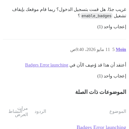
غريب جدًا. هل قمت بتسجيل الدخول؟ ربما قام موقعك بإيقاف
تشغيل
enable_badges
؟
إعجاب واحد (1)
Moin
5
11 مايو 2026، 9:40ص
أعتقد أن هذا قد وُصِف الآن في
Badges Error launching
إعجاب واحد (1)
الموضوعات ذات الصلة
مرات
الموضوع
الردود
النشاط
العرض
Badges Error launching