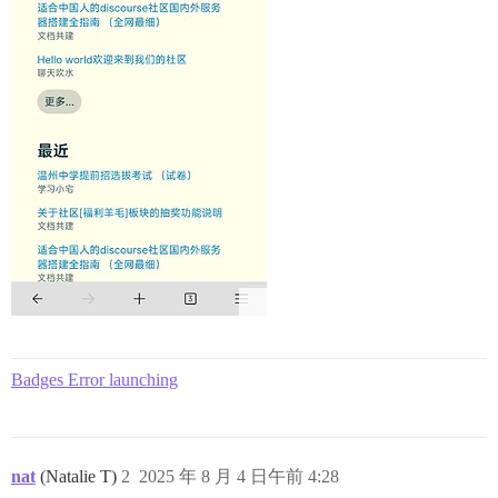
Badges Error launching
nat
(Natalie T)
2
2025 年 8 月 4 日午前 4:28