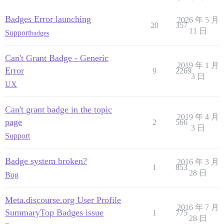
Badges Error launching
2026 年 5 月
20
357
11 日
Support
badges
Can't Grant Badge - Generic
2019 年 1 月
Error
9
2269
3 日
UX
Can't grant badge in the topic
2019 年 4 月
page
2
566
3 日
Support
Badge system broken?
2016 年 3 月
1
853
28 日
Bug
Meta.discourse.org User Profile
2016 年 7 月
SummaryTop Badges issue
1
775
28 日