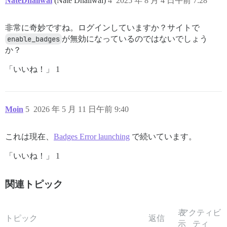
NateDhaliwal
(Nate Dhaliwal)
4
2025 年 8 月 4 日午前 7:28
非常に奇妙ですね。ログインしていますか？サイトで
enable_badges
が無効になっているのではないでしょう
か？
「いいね！」 1
Moin
5
2026 年 5 月 11 日午前 9:40
これは現在、
Badges Error launching
で続いています。
「いいね！」 1
関連トピック
表
アクティビ
トピック
返信
示
ティ