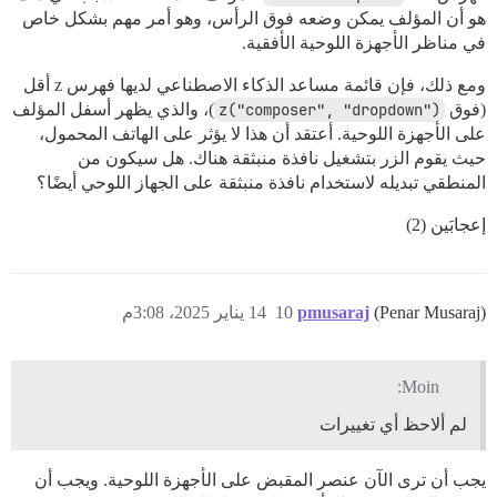
هو أن المؤلف يمكن وضعه فوق الرأس، وهو أمر مهم بشكل خاص
في مناظر الأجهزة اللوحية الأفقية.
ومع ذلك، فإن قائمة مساعد الذكاء الاصطناعي لديها فهرس z أقل
(فوق
z("composer", "dropdown")
)، والذي يظهر أسفل المؤلف
على الأجهزة اللوحية. أعتقد أن هذا لا يؤثر على الهاتف المحمول،
حيث يقوم الزر بتشغيل نافذة منبثقة هناك. هل سيكون من
المنطقي تبديله لاستخدام نافذة منبثقة على الجهاز اللوحي أيضًا؟
إعجابَين (2)
(Penar Musaraj)
pmusaraj
10
14 يناير 2025، 3:08م
Moin:
لم ألاحظ أي تغييرات
يجب أن ترى الآن عنصر المقبض على الأجهزة اللوحية. ويجب أن