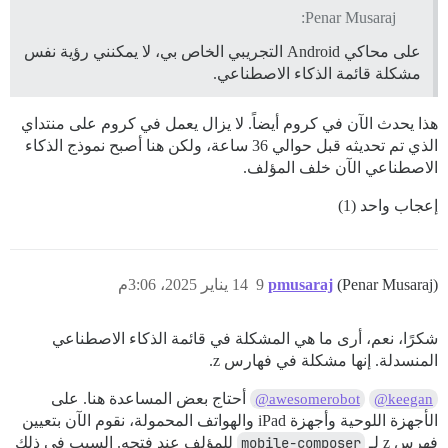
Penar Musaraj:
على محاكي Android التجريبي الخاص بي، لا يمكنني رؤية نفس
مشكلة قائمة الذكاء الاصطناعي.
هذا يحدث الآن في كروم أيضاً. لا يزال يعمل في كروم على منتداي
الذي تم تحديثه قبل حوالي 36 ساعة، ولكن هنا أصبح نموذج الذكاء
الاصطناعي الآن خلف المؤلف.
إعجاب واحد (1)
(Penar Musaraj)
pmusaraj
9
14 يناير 2025، 3:06م
شكرًا، نعم، أرى ما هي المشكلة في قائمة الذكاء الاصطناعي
المنسدلة. إنها مشكلة في فهارس z.
أحتاج بعض المساعدة هنا. على
@awesomerobot
@keegan
الأجهزة اللوحية وأجهزة iPad والهواتف المحمولة، نقوم الآن بتعيين
فهرس z لـ
mobile-composer
للمؤلف عند فتحه. السبب في ذلك