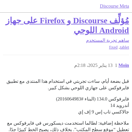
Discourse Meta
مُؤلِّف Discourse و Firefox على جهاز
Android اللوحي
ساهم
تجربة المستخدم
,
fixed
tablet
Moin
1
13 يناير 2025، 2:18م
قبل بضعة أيام، ساءت تجربتي في استخدام هذا المنتدى مع تطبيق
فايرفوكس على جهازي اللوحي بشكل كبير.
فايرفوكس 134.0 (البناء
#2016064983
)
أندرويد 14
جالاكسي تاب إس 9 إف إي
ملاحظة إضافية: لطالما استخدمت ديسكورس في فايرفوكس مع
تعطيل “موقع سطح المكتب”. بخلاف ذلك، يصبح الخط كبيرًا جدًا.