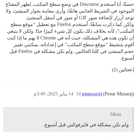
حسنًا، أنا أستخدم Discourse في وضع سطح المكتب. يُظهر المفتاح
الموجود في الشريط الجانبي هاتفًا، وأرى معاينة بجوار المنشئ، ولا
توجد أزرار لإضافة صور GIF أو صور في أسفل المنشئ.
ولكن كما ذكرت سابقًا، أستخدم Firefox مع تعطيل “موقع سطح
المكتب”، لأنه بخلاف ذلك يكون كل شيء كبيرًا جدًا. ولكن لا ينبغي
أن تكون هذه هي المشكلة، حيث أنه في Chrome لا يهم ما إذا كنت
أقوم بتنشيط “موقع سطح المكتب” في إعداداته، يمكنني تغيير
حجم المنشئ في كلتا الحالتين. ولم تكن مشكلة في Firefox قبل
أسبوع.
إعجابَين (2)
(Penar Musaraj)
pmusaraj
14
14 يناير 2025، 3:49م
Moin:
ولم تكن مشكلة في فايرفوكس قبل أسبوع.