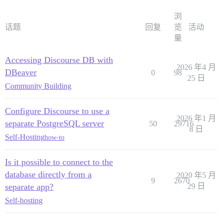
浏
话题
回复
览
活动
量
Accessing Discourse DB with
2026 年4 月
DBeaver
0
98
25 日
Community Building
Configure Discourse to use a
2026 年1 月
separate PostgreSQL server
50
29716
8 日
Self-Hosting
how-to
Is it possible to connect to the
database directly from a
2020 年5 月
9
2670
separate app?
29 日
Self-hosting