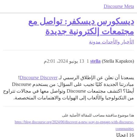
Discourse Meta
ديسكورس ديسكفر: تواصل مع
مجتمعات إلكترونية جديدة
الأخبار والأحداث
مدونة
(Stella Kapakos)
stella
1
13 يونيو 2024، 2:01م
يسعدنا أن نعلن عن الإطلاق الرسمي لـ
Discourse Discover
!
مبادرتنا الجديدة كليًا تجيب على السؤال: من يستخدم Discourse
أيضًا؟ اكتشف مجتمعات Discourse وتواصل معها في مجالات تتراوح
من التكنولوجيا والألعاب إلى الهوايات والاهتمامات المتخصصة.
هذا موضوع مناقشة مصاحب للمقالة الأصلية على
https://blog.discourse.org/2024/06/discover-a-new-way-to-engage-with-discourse-
communities
16 إعجابًا