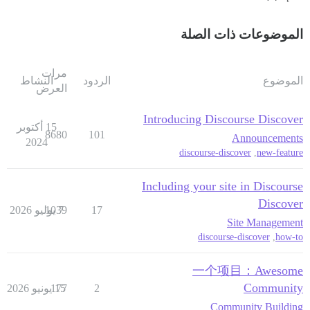
الموضوعات ذات الصلة
مرات
الموضوع
الردود
النشاط
العرض
Introducing Discourse Discover
15 أكتوبر
8680
101
Announcements
2024
discourse-discover
,
new-feature
Including your site in Discourse
Discover
17
7 يوليو 2026
1039
Site Management
discourse-discover
,
how-to
一个项目：Awesome
Community
2
15 يونيو 2026
177
Community Building