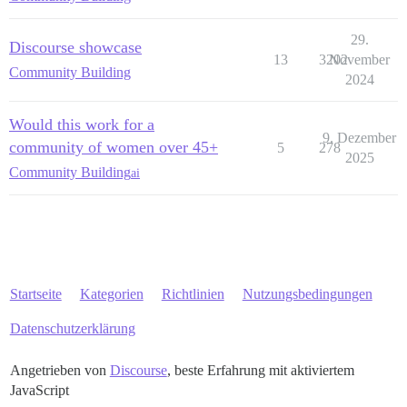
29.
Discourse showcase
13
3202
November
Community Building
2024
Would this work for a
9. Dezember
community of women over 45+
5
278
2025
Community Building
ai
Startseite
Kategorien
Richtlinien
Nutzungsbedingungen
Datenschutzerklärung
Angetrieben von
Discourse
, beste Erfahrung mit aktiviertem
JavaScript