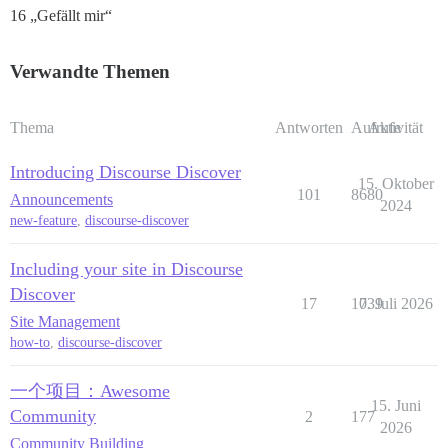
16 „Gefällt mir“
Verwandte Themen
Thema
Antworten
Aufrufe
Aktivität
Introducing Discourse Discover
15. Oktober
101
8680
Announcements
2024
new-feature
,
discourse-discover
Including your site in Discourse
Discover
17
1039
7. Juli 2026
Site Management
how-to
,
discourse-discover
一个项目：Awesome
15. Juni
Community
2
177
2026
Community Building