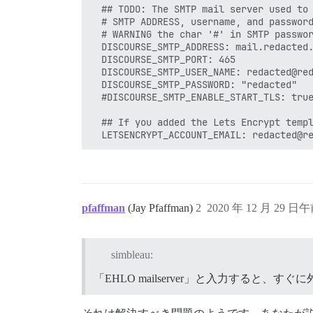
  ## TODO: The SMTP mail server used to 
  # SMTP ADDRESS, username, and password
  # WARNING the char '#' in SMTP passwor
  DISCOURSE_SMTP_ADDRESS: mail.redacted.
  DISCOURSE_SMTP_PORT: 465

  DISCOURSE_SMTP_USER_NAME: redacted@red
  DISCOURSE_SMTP_PASSWORD: "redacted"

  #DISCOURSE_SMTP_ENABLE_START_TLS: true
  ## If you added the Lets Encrypt templ
pfaffman
(Jay Pfaffman)
2
2020 年 12 月 29 日午
simbleau:
「EHLO mailserver」と入力すると