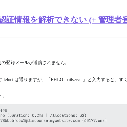
 が SMTP 認証情報を解析できない (+
初の登録メールが送信されません。
 telnet は通りますが、「EHLO mailserver」と入力
す：
erb

rb (Duration: 0.2ms | Allocations: 32)

78bbcbfc5c1@discourse.mywebsite.com (60177.6ms)
