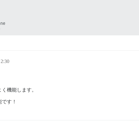
ne

2:30
で）よく機能します。
可能です！