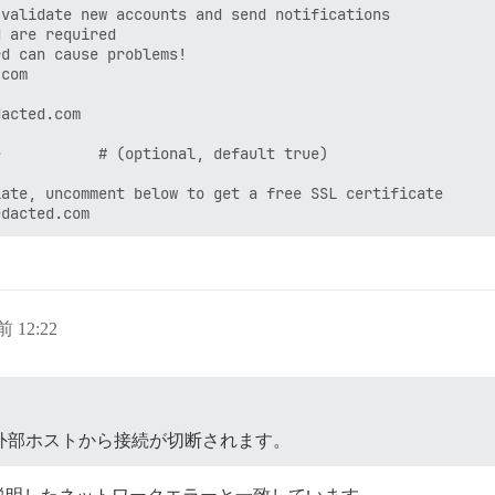
validate new accounts and send notifications

 are required

d can cause problems!

com

acted.com

           # (optional, default true)

ate, uncomment below to get a free SSL certificate

前 12:22
、すぐに外部ホストから接続が切断されます。