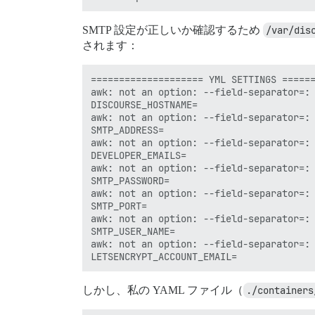
SMTP 設定が正しいか確認するため
/var/dis
されます：
==================== YML SETTINGS ======
awk: not an option: --field-separator=:

DISCOURSE_HOSTNAME=

awk: not an option: --field-separator=:

SMTP_ADDRESS=

awk: not an option: --field-separator=:

DEVELOPER_EMAILS=

awk: not an option: --field-separator=:

SMTP_PASSWORD=

awk: not an option: --field-separator=:

SMTP_PORT=

awk: not an option: --field-separator=:

SMTP_USER_NAME=

awk: not an option: --field-separator=:

しかし、私の YAML ファイル（
./containers