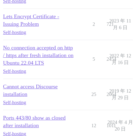
Self-hosting
Lets Encrypt Certificate -
2023 年 11
Issuing Problem
2
721
月 6 日
Self-hosting
No connection accepted on http
/ https after fresh installation on
2022 年 12
5
2454
Ubuntu 22.04 LTS
月 16 日
Self-hosting
Cannot access Discourse
2019 年 12
installation
25
2064
月 29 日
Self-hosting
Ports 443/80 show as closed
2024 年 4 月
after installation
12
1011
20 日
Self-hosting