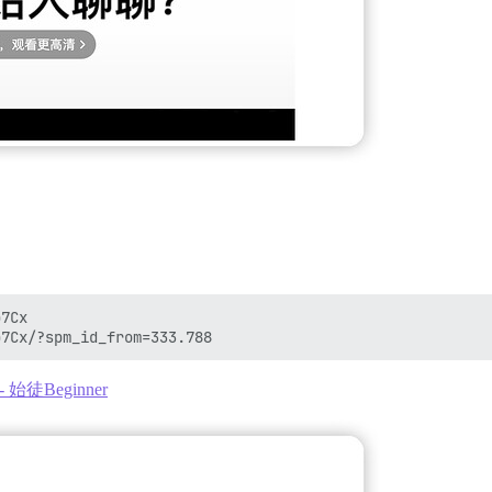
7Cx

 - 始徒Beginner