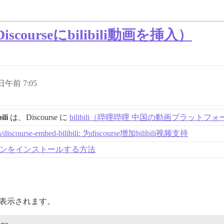
li（Discourseにbilibili動画を挿入）
 日午前 7:05
ili
は、Discourse に
bilibili（哔哩哔哩 中国の動画プラットフォ
cn/discourse-embed-bilibili: 为discourse增加bilibili视频支持
ラグインをインストールする方法
うに表示されます。