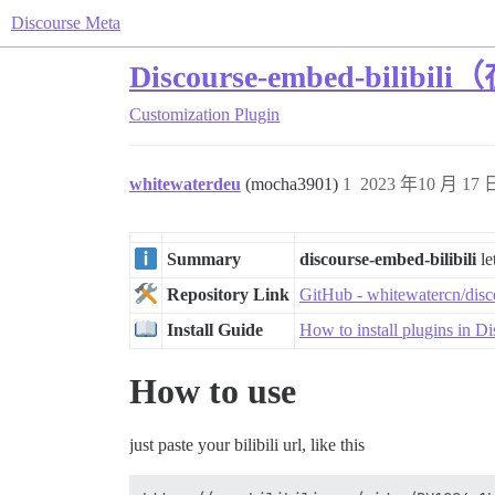
Discourse Meta
Discourse-embed-bili
Customization
Plugin
whitewaterdeu
(mocha3901)
1
2023 年10 月 17 日
Summary
discourse-embed-bilibili
le
Repository Link
GitHub - whitewatercn/di
Install Guide
How to install plugins in D
How to use
just paste your bilibili url, like this