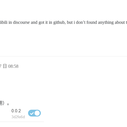
ili in discourse and got it in github, but i don’t found anything about
7 日 08:58
用）。