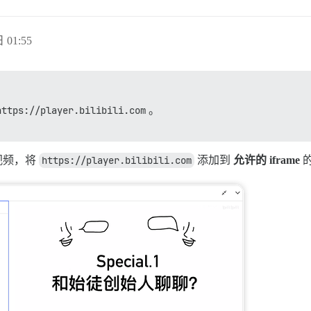
 01:55
https://player.bilibili.com
。
 视频，将
https://player.bilibili.com
添加到
允许的 iframe