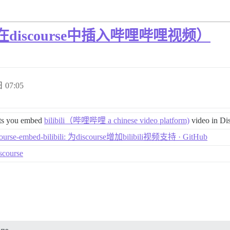
bili（在discourse中插入哔哩哔哩视频）
 07:05
ts you embed
bilibili（哔哩哔哩 a chinese video platform)
video in Di
scourse-embed-bilibili: 为discourse增加bilibili视频支持 · GitHub
iscourse