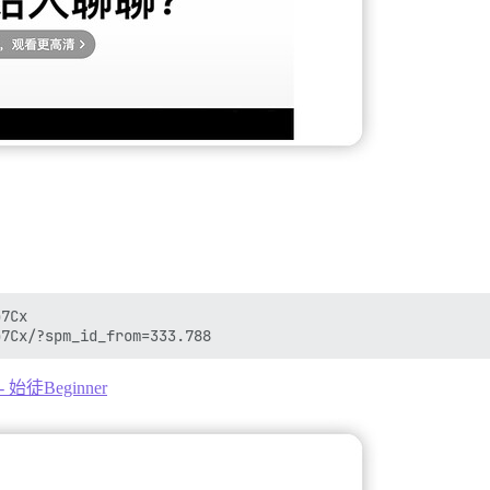
7Cx

 - 始徒Beginner