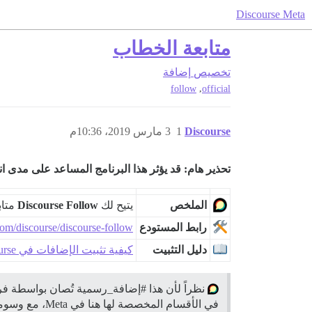
Discourse Meta
متابعة الخطاب
تخصيص
إضافة
,
follow
official
Discourse
1
3 مارس 2019، 10:36م
تحذير هام: قد يؤثر هذا البرنامج المساعد على مدى ا
الملخص
يتيح لك
Discourse Follow
متاب
رابط المستودع
.com/discourse/discourse-follow
دليل التثبيت
كيفية تثبيت الإضافات في Discourse
نظراً لأن هذا
#إضافة_رسمية
تُصان بواسطة فريق Discourse، يمكن تقد
في الأقسام المخصصة لها هنا في Meta، مع وسومها بوسم الإضافة المناسب. انقر على أحد الروابط أدناه لبدء موضوع جديد.