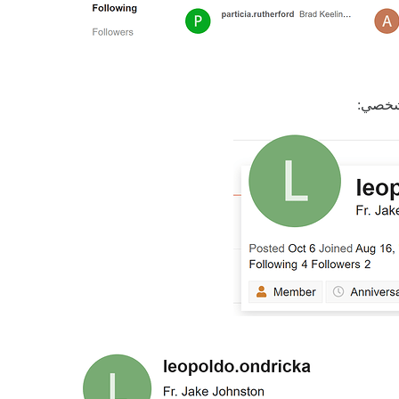
لشخصي: