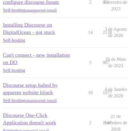
configure discourse forum
2
811
Fevereiro de
2023
Self-hosting
unsupported-install
Installing Discourse on
3 de Agosto
DigitalOcean - got stuck
14
2138
de 2020
Self-hosting
Can't connect - new installation
26 de Maio
on DO
5
907
de 2023
Self-hosting
Discourse setup halted by
4 de Janeiro
apparent website hijack
16
1077
de 2020
Self-hosting
unsupported-install
Discourse One-Click
21 de
Application doesn't work
2
1147
Setembro de
2018
Support
unsupported-install