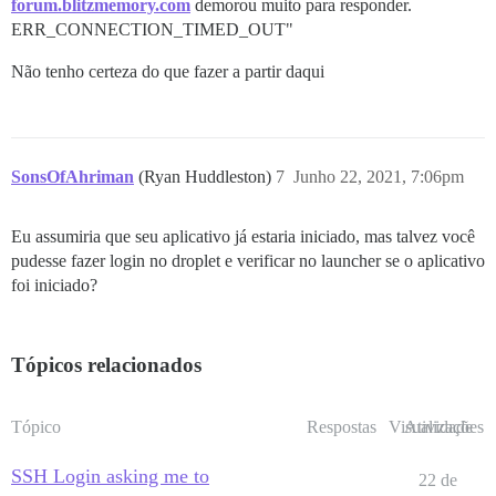
forum.blitzmemory.com
demorou muito para responder.
ERR_CONNECTION_TIMED_OUT"
Não tenho certeza do que fazer a partir daqui
SonsOfAhriman
(Ryan Huddleston)
7
Junho 22, 2021, 7:06pm
Eu assumiria que seu aplicativo já estaria iniciado, mas talvez você
pudesse fazer login no droplet e verificar no launcher se o aplicativo
foi iniciado?
Tópicos relacionados
Tópico
Respostas
Visualizações
Atividade
SSH Login asking me to
22 de