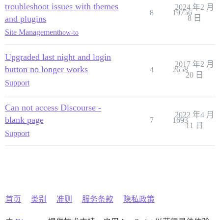
troubleshoot issues with themes
2024 年2 月
8
19756
and plugins
8 日
Site Management
how-to
Upgraded last night and login
2017 年2 月
button no longer works
4
2658
20 日
Support
Can not access Discourse -
2022 年4 月
blank page
7
1693
11 日
Support
首页
类别
准则
服务条款
隐私政策