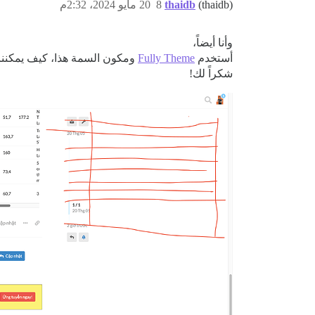
(thaidb)
thaidb
8
20 مايو 2024، 2:32م
وأنا أيضاً،
أستخدم
Fully Theme
ومكون السمة هذا، كيف يمكننا
شكراً لك!