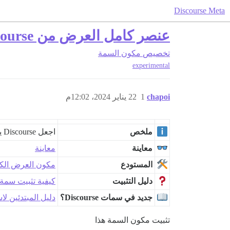
Discourse Meta
عنصر كامل العرض من Discourse
تخصيص
مكون السمة
experimental
chapoi
1
22 يناير 2024، 12:02م
ملخص
اجعل Discourse يشغل عرض المتصفح بالكامل
معاينة
معاينة
المستودع
مكون العرض الك
دليل التثبيت
كيفية تثبيت سمة
جديد في سمات Discourse؟
دليل المبتدئين لاستخد
تثبيت مكون السمة هذا