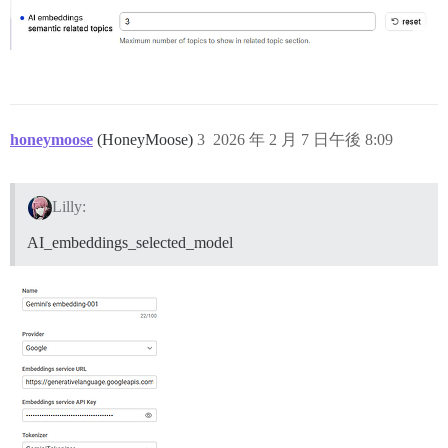
honeymoose
(HoneyMoose)
3
2026 年 2 月 7 日午後 8:09
Lilly:
AI_embeddings_selected_model