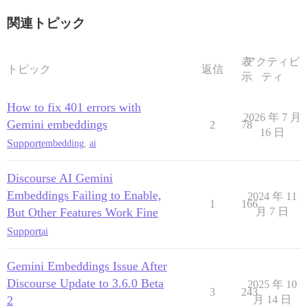
関連トピック
表
アクティビ
トピック
返信
示
ティ
How to fix 401 errors with
2026 年 7 月
Gemini embeddings
2
78
16 日
Support
embedding
,
ai
Discourse AI Gemini
Embeddings Failing to Enable,
2024 年 11
1
166
But Other Features Work Fine
月 7 日
Support
ai
Gemini Embeddings Issue After
Discourse Update to 3.6.0 Beta
2025 年 10
3
243
2
月 14 日