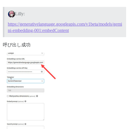
Lilly:
https://generativelanguage.googleapis.com/v1beta/models/gemi
ni-embedding-001:embedContent
呼び出し成功