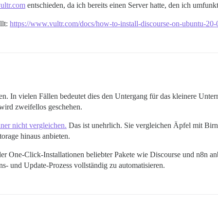
ultr.com
entschieden, da ich bereits einen Server hatte, den ich umfunkt
llt:
https://www.vultr.com/docs/how-to-install-discourse-on-ubuntu-20-
n vielen Fällen bedeutet dies den Untergang für das kleinere Untern
 wird zweifellos geschehen.
er nicht vergleichen.
Das ist unehrlich. Sie vergleichen Äpfel mit Bi
torage hinaus anbieten.
r One-Click-Installationen beliebter Pakete wie Discourse und n8n anb
ions- und Update-Prozess vollständig zu automatisieren.