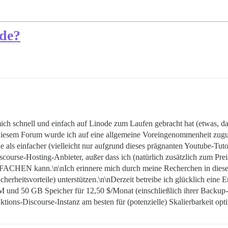
ode?
ich schnell und einfach auf Linode zum Laufen gebracht hat (etwas, da
n diesem Forum wurde ich auf eine allgemeine Voreingenommenheit zug
e als einfacher (vielleicht nur aufgrund dieses prägnanten Youtube-Tut
ourse-Hosting-Anbieter, außer dass ich (natürlich zusätzlich zum Preis
FACHEN kann.\n\nIch erinnere mich durch meine Recherchen in diese
cherheitsvorteile) unterstützen.\n\nDerzeit betreibe ich glücklich eine
M und 50 GB Speicher für 12,50 $/Monat (einschließlich ihrer Backup-
ktions-Discourse-Instanz am besten für (potenzielle) Skalierbarkeit op