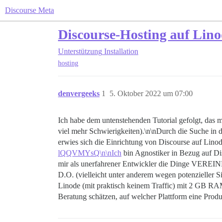
Discourse Meta
Discourse-Hosting auf Lin
Unterstützung
Installation
hosting
denvergeeks
1
5. Oktober 2022 um 07:00
Ich habe dem untenstehenden Tutorial gefolgt, das m
viel mehr Schwierigkeiten).\n\nDurch die Suche i
erwies sich die Einrichtung von Discourse auf Linod
lQQVMYsQ\n\nIch
bin Agnostiker in Bezug auf Disc
mir als unerfahrener Entwickler die Dinge VEREIN
D.O. (vielleicht unter anderem wegen potenzieller Si
Linode (mit praktisch keinem Traffic) mit 2 GB RA
Beratung schätzen, auf welcher Plattform eine Produ