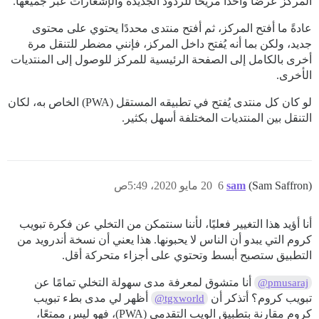
المركز عرضًا واحدًا مريحًا للردود الجديدة والإشعارات عبر جميعها.
عادةً ما أفتح المركز، ثم أفتح منتدى محددًا يحتوي على محتوى
جديد، ولكن بما أنه يُفتح داخل المركز، فإنني مضطر للتنقل مرة
أخرى بالكامل إلى الصفحة الرئيسية للمركز للوصول إلى المنتديات
الأخرى.
لو كان كل منتدى يُفتح في تطبيقه المستقل (PWA) الخاص به، لكان
التنقل بين المنتديات المختلفة أسهل بكثير.
(Sam Saffron)
sam
6
20 مايو 2020، 5:49ص
أنا أؤيد هذا التغيير فعليًا، لأننا سنتمكن من التخلي عن فكرة تبويب
كروم التي يبدو أن الناس لا يحبونها. هذا يعني أن نسخة أندرويد من
التطبيق ستصبح أبسط وتحتوي على أجزاء متحركة أقل.
أنا متشوق لمعرفة مدى سهولة التخلي تمامًا عن
@pmusaraj
تبويب كروم؟ أتذكر أن
أظهر لي مدى بطء تبويب
@tgxworld
كروم مقارنة بتطبيق الويب التقدمي (PWA)، فهو ليس ممتعًا،