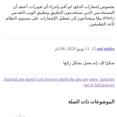
بخصوص إشعارات الدفع، لم أقم بإجراء أي تغييرات. أعتقد أن
المستخدمين الذين يستخدمون التطبيق وتطبيق الويب التقدمي
(PWA) معًا سيحتاجون إلى تعطيل الإشعارات على مستوى النظام
لأحد التطبيقين.
md-misko
12
11 يونيو 2020، 5:06م
شكرًا لك، إنه يعمل بشكل رائع!
Android app doesn't use browser inside the app any more, launches
site in full browser
الموضوعات ذات الصلة
مرات