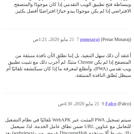
وببساطة فتح تطبيق الويب التقدمي إذا كان موجودًا والمتصفح
الافتراضي إذا لم يكن موجودًا يبدو خيارًا افتراضيًا أفضل بكثير.
(Penar Musaraj)
pmusaraj
7
21 مايو 2020، 1:21ص
أعتقد أن ذلك سهل التنفيذ، بل إننا نطلق الآن نافذة منبثقة من
المتصفح إذا لم يكن Chrome مثبتًا. لم أجرب ذلك مع تثبيت تطبيق
ويب تقدمي (PWA)، وأتطلع لمعرفة ما إذا كان سيكتشفه تلقائيًا أم
سيظل يُطلق النافذة المنبثقة.
(Falco)
Falco
9
21 مايو 2020، 4:30ص
سيتم تسجيل PWA المثبت عبر WebAPK تلقائيًا في نظام التشغيل
للتعامل مع عناوين URL ضمن نطاق عامل الخدمة. لذا، سيعمل
ذلك بشرط ألا يستخدم DiscourseHub عروض ويب (webviews) بعد