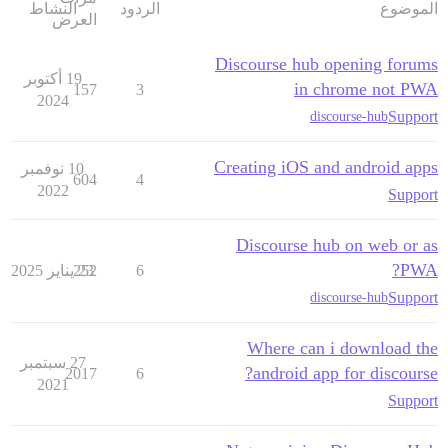
الموضوع
الردود
النشاط
العرض
Discourse hub opening forums
19 أكتوبر
in chrome not PWA
157
3
2024
Support
discourse-hub
Creating iOS and android apps
10 نوفمبر
604
4
2022
Support
Discourse hub on web or as
PWA?
6
23 يناير 2025
252
Support
discourse-hub
Where can i download the
27 سبتمبر
android app for discourse?
2017
6
2021
Support