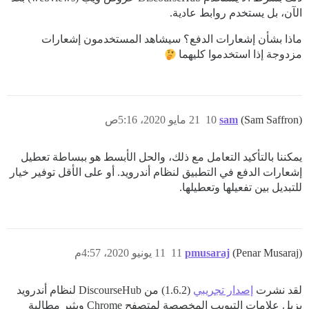
الآن، بل يستخدم روابط عادية.
ماذا بشأن إشعارات الدفع؟ سيشاهد المستخدمون إشعارات
مزدوجة إذا استخدموا كليهما
(Sam Saffron)
sam
10
21 مايو 2020، 5:16ص
يمكننا بالتأكيد التعامل مع ذلك، والحل الأبسط هو ببساطة تعطيل
إشعارات الدفع في التطبيق لنظام أندرويد. أو على الأقل توفير خيار
للتبديل بين تفعيلها وتعطيلها.
(Penar Musaraj)
pmusaraj
11
11 يونيو 2020، 4:57م
لقد نشرت
إصدار تجريبي
(1.6.2) من DiscourseHub لنظام أندرويد
يزيل علامات التبويب المخصصة لمتصفح Chrome ويثير مطالبة