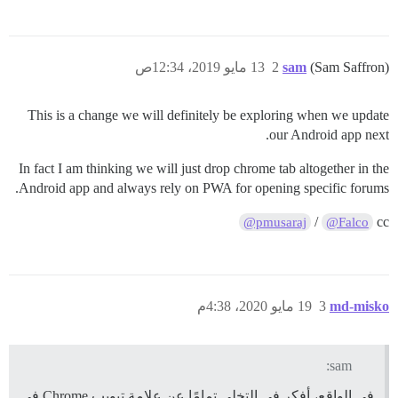
(Sam Saffron)
sam
2
13 مايو 2019، 12:34ص
This is a change we will definitely be exploring when we update
our Android app next.
In fact I am thinking we will just drop chrome tab altogether in the
Android app and always rely on PWA for opening specific forums.
/
cc
@pmusaraj
@Falco
md-misko
3
19 مايو 2020، 4:38م
sam:
في الواقع، أفكر في التخلي تمامًا عن علامة تبويب Chrome في